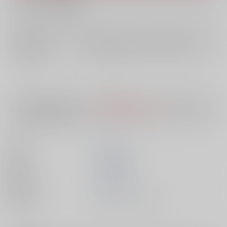
What is RAKUFUN
?
店舗在庫
欲しいものリストに追加
入荷目安
10日
※ この商品は【配送方法】に
AOCS
は選択できません。
予めご了承の
上、ご注文ください。
著者
鈴木克己
出版社
税務経理協会
発売日
2018/03/17
種別/サイズ
書籍 - その他/ その他