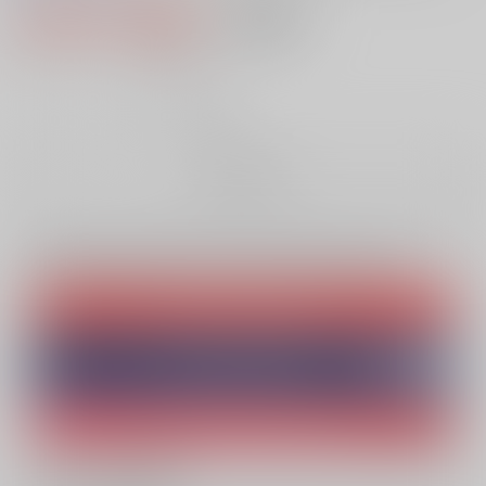
3,520円（税込）
AOCS
不可
32
通販ポイント：
pt獲得
？
╳
：在庫なし
お取り寄せ
Overseas customers can also purchase from here
Purchase on JPGOODBUY
Purchase on ZenMarket
Ship internationally via RAKUFUN
What is JPGOODBUY
?
What is ZenMarket
?