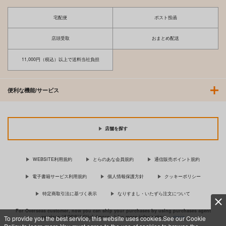
宅配便
ポスト投函
店頭受取
おまとめ配送
11,000円（税込）以上で送料当社負担
便利な機能/サービス
店舗を探す
WEBSITE利用規約
とらのあな会員規約
通信販売ポイント規約
電子書籍サービス利用規約
個人情報保護方針
クッキーポリシー
特定商取引法に基づく表示
なりすまし・いたずら注文について
For Overseas customer, now you can ship your purchases by using purchases agent
services “AOCS”! Click {more…} for more information …
more
To provide you the best service, this website uses cookies.See our Cookie