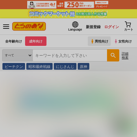
新規登録
ログイン
Language
カート
全年齢向け
成年向け
男性向け
女性向け
詳細
検索
ビーチクン
昭和最終戦線
にじさんじ
原神
とらのあな通販
コミック・ラノベ・書籍
医療法実務必携 条文別に医療法人関係法