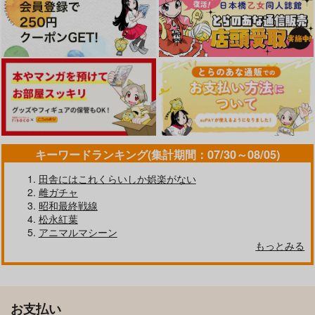
キーワードランキング(集計期間：07/30～08/05)
田舎にはこれくらいしか娯楽がない
雌ガチャ
昭和最終戦線
松永紅葉
アニマルマシーン
もっとみる
お支払い