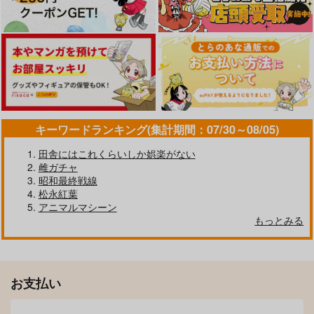
キーワードランキング(集計期間：07/30～08/05)
田舎にはこれくらいしか娯楽がない
雌ガチャ
昭和最終戦線
松永紅葉
アニマルマシーン
もっとみる
お支払い