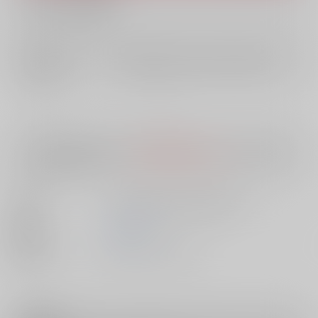
What is RAKUFUN
?
店舗在庫
欲しいものリストに追加
入荷目安
10日
※ この商品は【配送方法】に
AOCS
は選択できません。
予めご了承の
上、ご注文ください。
出版社
日本数学検定協会学習数学研究所
発売日
2018/03/10
種別/サイズ
書籍 - その他/ その他