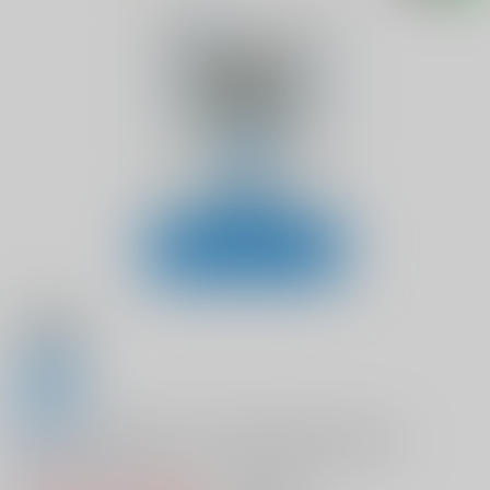
全年齢
実用数学技能検定記述式演習帳2級 数学検定
0
レビュー数
0