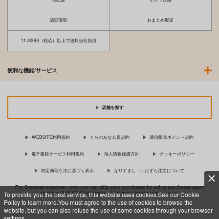
店頭受取
おまとめ配送
11,000円（税込）以上で送料当社負担
便利な機能/サービス
店舗を探す
WEBSITE利用規約
とらのあな会員規約
通信販売ポイント規約
電子書籍サービス利用規約
個人情報保護方針
クッキーポリシー
特定商取引法に基づく表示
なりすまし・いたずら注文について
For Overseas customer, now you can ship your purchases by using purchases agent
services “AOCS”! Click {more…} for more information …
more
To provide you the best service, this website uses cookies.See our Cookie
Policy to learn more.You must agree to the use of cookies to browse the
website, but you can also refuse the use of some cookies through your browser
settings.