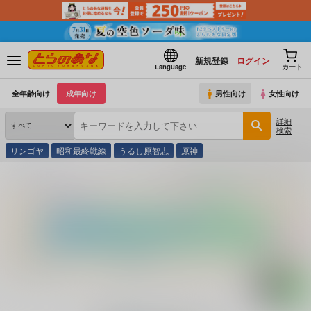
新規登録
ログイン
Language
カート
全年齢向け
成年向け
男性向け
女性向け
詳細
検索
リンゴヤ
昭和最終戦線
うるし原智志
原神
とらのあな通販
コミック・ラノベ・書籍
実用数学技能検定記述式演習帳2級 数学検