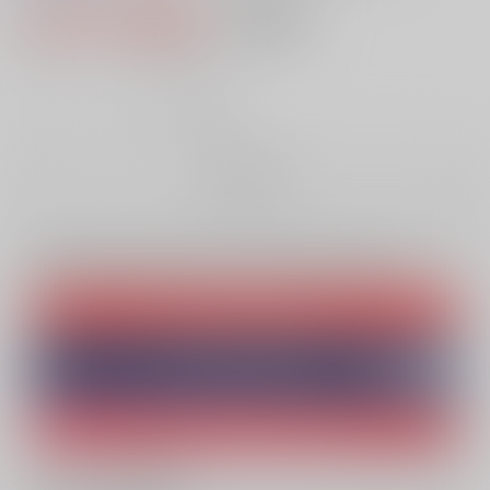
1,760円（税込）
AOCS
不可
16
通販ポイント：
pt獲得
？
╳
：在庫なし
お取り寄せ
Overseas customers can also purchase from here
Purchase on JPGOODBUY
Purchase on ZenMarket
Ship internationally via RAKUFUN
What is JPGOODBUY
?
What is ZenMarket
?