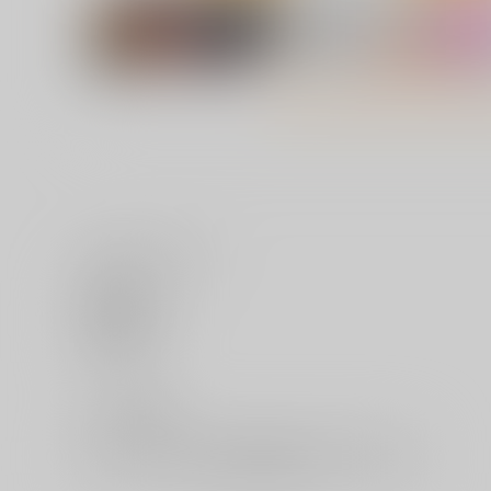
いいね・レビュー
鬼憚活動記録 3日目
ガテン系社長は絶倫でした
0
ロングランドジ
ロングランドジ
いいね
1,100
800
円
円
（税込）
（税込）
サンプル
カート
サンプル
カー
0
レビュー数
レビューを書く