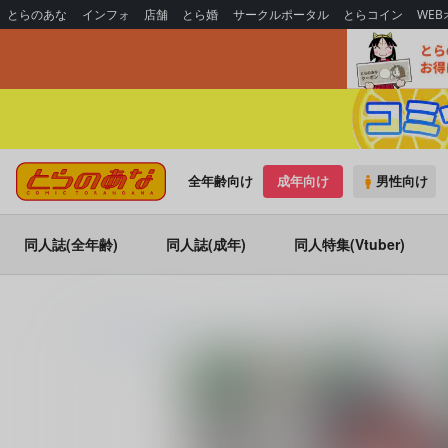
とらのあな
インフォ
店舗
とら婚
サークルポータル
とらコイン
WE
全年齢向け
成年向け
男性向け
同人誌(全年齢)
同人誌(成年)
同人特集(Vtuber)
とらのあな通販
コミック・ラノベ・書籍
R18発育少女