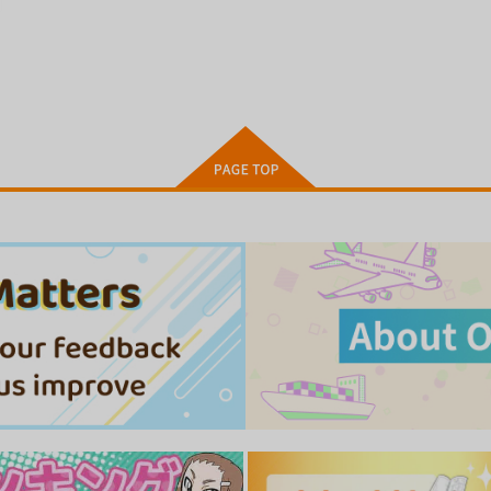
甘い狂気
今週のビッチさん
ｼﾞｰｳｫｰｸ
ｼﾞｰｳｫｰｸ
ｼ
1,100
1,100
1
円
円
（税込）
（税込）
ト
サンプル
カート
サンプル
カート