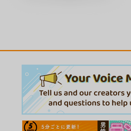
好きな娘のお姉さん
美少女マニアクス
ジーウォーク
ｼﾞｰｳｫｰｸ
1,100
1,100
円
円
（税込）
（税込）
サンプル
カート
サンプル
カー