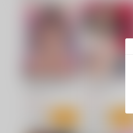
アプリ開いたら異種族と性交
なんて無様な恋でしょう
することになっ
ロングランドジ
ｼﾞｰｳｫｰｸ
800
円
（税込）
1,100
円
（税込）
サンプル
カート
サンプル
カー