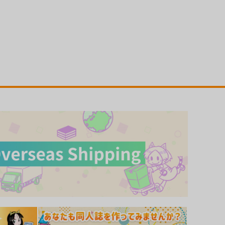
無抑性シンドローム
子作りマテリアル
ﾞｰｳｫｰｸ
ｼﾞｰｳｫｰｸ
,100
1,100
円
円
（税込）
（税込）
サンプル
カート
サンプル
カート