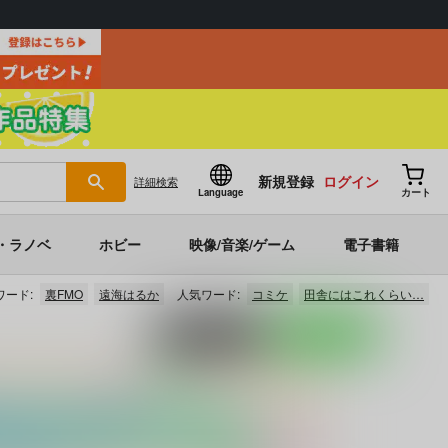
新規登録
ログイン
詳細
検索
Language
カート
・ラノベ
ホビー
映像/音楽/ゲーム
電子書籍
ワード:
裏FMO
遠海はるか
人気ワード:
コミケ
田舎にはこれくらい…
ポストする
LINEで送る