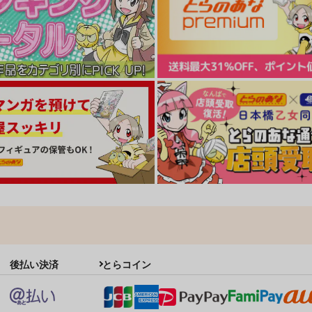
恋色センチメートル
艶めく声で囁いて
ｼﾞｰｳｫｰｸ
ｼﾞｰｳｫｰｸ
ｼ
1,100
800
1
円
円
（税込）
（税込）
ト
サンプル
カート
サンプル
カート
後払い決済
とらコイン