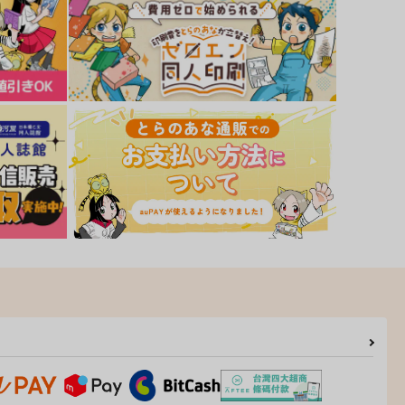
思春期陸嬢
シュガーシュガーハニー
ﾞｰｳｫｰｸ
ｼﾞｰｳｫｰｸ
,100
800
円
円
（税込）
（税込）
サンプル
カート
サンプル
カート