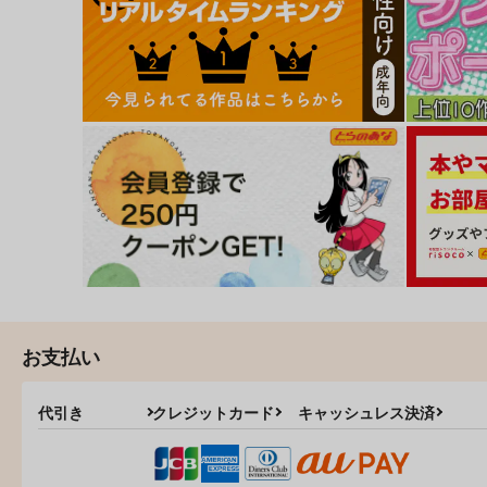
ゆーわく・いもーと
放課後白濁日記
ｼﾞｰｳｫｰｸ
ｼﾞｰｳｫｰｸ
1,100
1,100
円
円
（税込）
（税込）
サンプル
カート
サンプル
カー
お支払い
代引き
クレジットカード
キャッシュレス決済