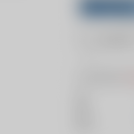
Purchase on ZenMar
What is
店舗在庫
を確認
入荷目安
※ この商品は【配送方法】に
AOC
著者
出版社
発売日
種別/サイズ