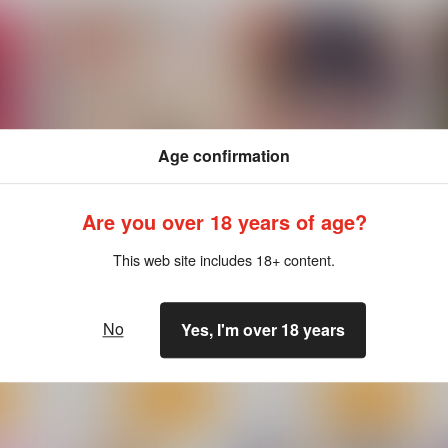
Age confirmation
Are you over 18 years of age?
This web site includes 18+ content.
淫撮フォトグラフ
妹すきゃんだる
ｼﾞｰｳｫｰｸ
ｼﾞｰｳｫｰｸ
No
Yes, I'm over 18 years
1,100
1,100
8
円
円
（税込）
（税込）
ト
サンプル
カート
サンプル
カート