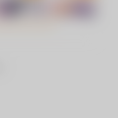
せん
ネトラレ★メタモルフォーゼ
コスプレ好きな男の娘たち
ﾞｰｳｫｰｸ
ジーウォーク
,100
1,100
円
円
（税込）
（税込）
サンプル
カート
サンプル
カート