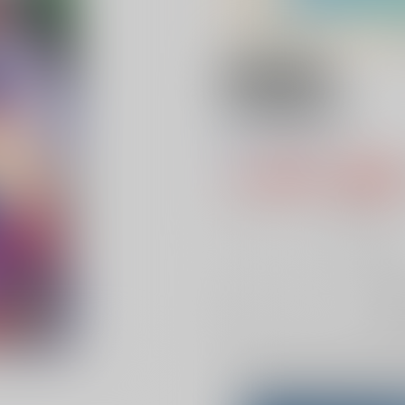
18禁
R18発育少女
0
レビュー数
0
1,100円（税
10
通販ポイント：
pt獲得
？
╳
：在庫な
お
Overseas customers can a