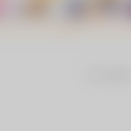
もっと見る！
まだレビューはありま
。
私の裏ガワ
芸能活動は百合えっちの後で
ｼﾞｰｳｫｰｸ
ｼﾞｰｳｫｰｸ
ｼ
1,100
1,100
1
円
円
（税込）
（税込）
ト
サンプル
カート
サンプル
カート