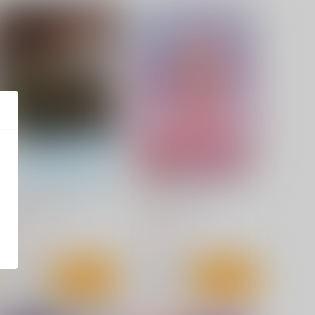
運命の人、見つけました
ビッチオンザポール
ロングランドジ
ジーウォーク
00
1,100
円
円
（税込）
（税込）
サンプル
カート
サンプル
カート