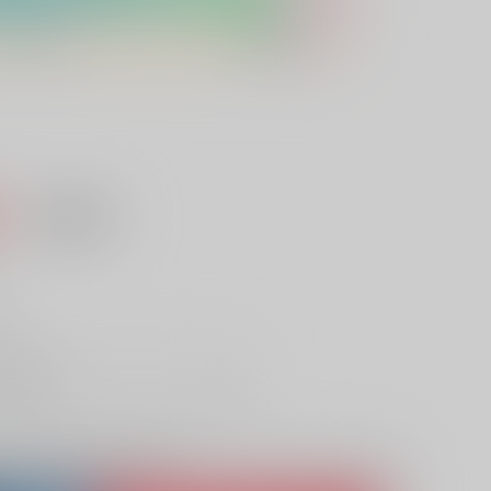
込）
AOCS
不可
し
取り寄せ
lso purchase from here