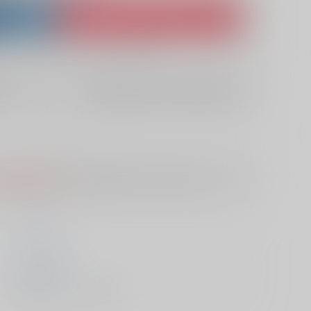
ket
Ship internationally via RAKUFUN
 ZenMarket
What is RAKUFUN
?
?
欲しいものリストに追加
10日
S
は選択できません。
予めご了承の上、ご注文ください。
トミヒロ
ｼﾞｰｳｫｰｸ
2016/06/28
書籍 - コミック/ その他