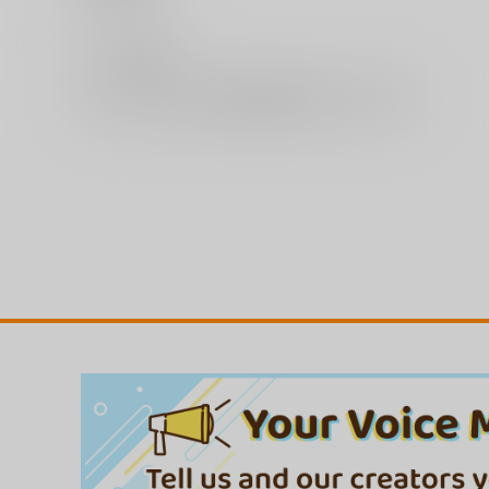
（税込）
1,300
円
（税込）
0
レビュー数
サンプル
カート
サンプル
カー
レビューを書く
フラチナ・サポート
いつか、花咲く君たちへ。
コアマガジン
コアマガジン
1,300
1,430
円
円
（税込）
（税込）