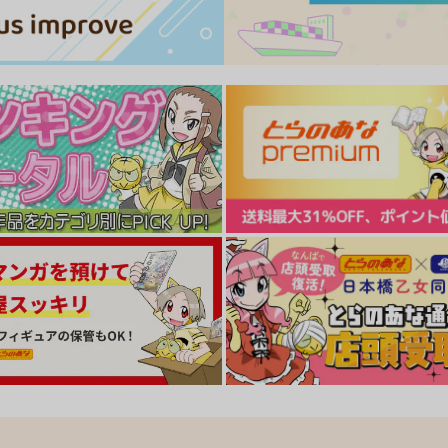
1,300
円
（税込）
ト
サンプル
カート
サンプル
カート
故に人妻は寝取られた。
あやめとあまね
コアマガジン
コアマガジン
1,100
990
円
円
（税込）
（税込）