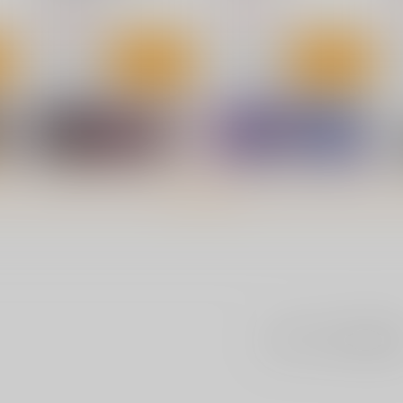
1,300
1
円
（税込）
1,300
円
（税込）
ト
サンプル
カート
サンプル
カート
もっと見る！
まだレビューはありま
、
人妻倶楽部ガラスの靴
#Fruits Basket
コアマガジン
コアマガジン
1,300
1,300
1
円
円