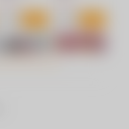
,300
1,300
円
円
（税込）
（税込）
サンプル
カート
サンプル
カート
せん
ひみつのきち暁
ひみつのきち宵
コアマガジン
コアマガジン
,100
1,100
円
円