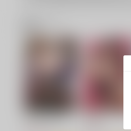
関連商品(レーベル)
疼く女上司を舐め寝取り
ハメ頃の女
コアマガジン
コアマガジン