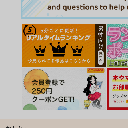
サンプル
カート
サンプル
カー
明るく楽しくキモチよく
猥婦アウト
コアマガジン
コアマガジン
1,100
1,100
円
円
（税込）
（税込）