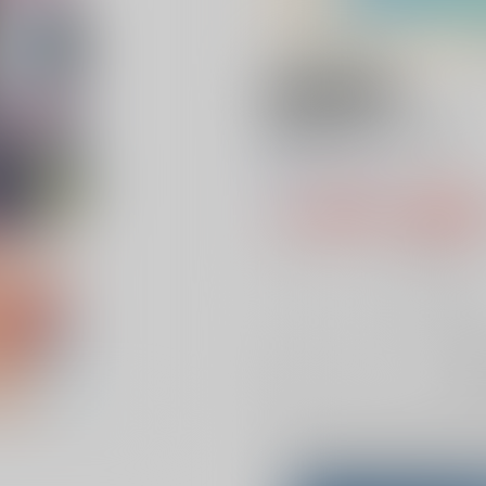
18禁
好きのサインは
0
レビュー数
0
1,100円（税
10
通販ポイント：
pt獲得
？
╳
：在庫な
お
Overseas customers can a