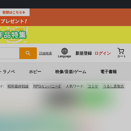
新規登録
ログイン
詳細
検索
Language
カート
・ラノベ
ホビー
映像/音楽/ゲーム
電子書籍
ド:
昭和最終戦線
RPGカンパニー2
人気ワード:
コミケ
うるし原智志
ポストする
LINEで送る