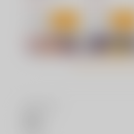
1,200
1,300
円
円
（税込）
（税込）
サンプル
カート
サンプル
カー
いいね・レビュー
小麦色ふぁっしねいしょん!
オタクに優しいギャルとか
0
巨乳の幼なじみとか。
コアマガジン
コアマガジン
いいね
1,300
円