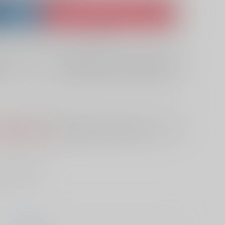
ket
Ship internationally via RAKUFUN
 ZenMarket
What is RAKUFUN
?
?
欲しいものリストに追加
10日
S
は選択できません。
予めご了承の上、ご注文ください。
ったら一直線!
うえかん