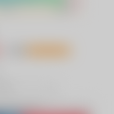
込）
AOCS
不可
22人が欲しい物リスト登録中
し
取り寄せ
lso purchase from here