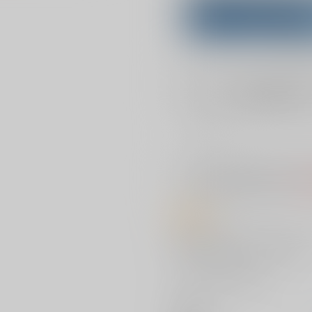
Purchase on ZenMar
What is
店舗在庫
を確認
入荷目安
※ この商品は【配送方法】に
AOC
商品紹介
初めては貴方にあげたい 好きにな
今日はどんなサインを出そうかな
うえかん先生初単行本!
著者