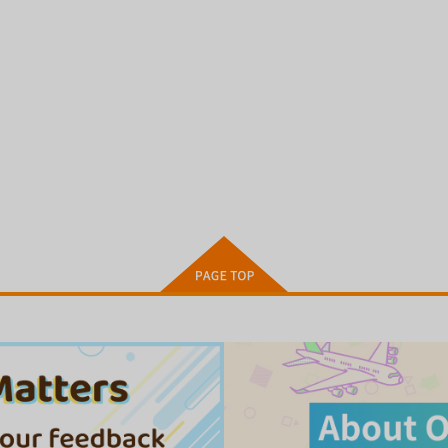
（税込）
（税込）
ト
サンプル
カート
サンプル
カート
お嬢様(いもうと)は恋話(エロ
私は園児になりたい。
バナ)がお好き
コアマガジン
コアマガジン
1,300
1
円
（税込）