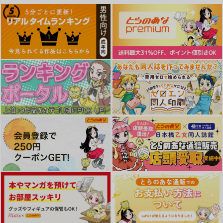
ワニマガジン社
1,430
1,430
円
円
（税込）
（税込）
1,430
円
（税込）
サンプル
サンプル
サンプル
作品詳細
作品詳細
作品詳細
今日もヤレるあの娘
熱にあてられて
えちち煮込み
ワニマガジン社
ワニマガジン社
ワニマガジン社
1,430
1,430
1,430
円
円
円
（税込）
（税込）
（税込）