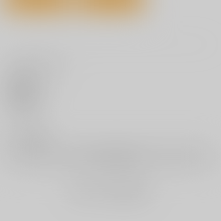
カート
カート
カート
家の中で実る
オフパコします?
きいベス。
ワニマガジン社
ワニマガジン社
ワニマガジン社
1,430
1,430
5,500
円
円
円
（税込）
（税込）
（税込）
いいね・レビュー
サンプル
サンプル
サンプル
0
作品詳細
作品詳細
作品詳細
いいね
0
レビュー数
ガーリッシュラブ
春の疼き
初恋シースルー
ワニマガジン社
ワニマガジン社
ワニマガジン社
レビューを書く
1,100
1,210
1,100
円
円
円
（税込）
（税込）
（税込）
サンプル
サンプル
サンプル
まだレビューはありません
カート
カート
カート