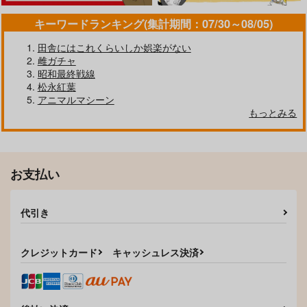
サンプル
サンプル
サンプル
キーワードランキング(集計期間：07/30～08/05)
作品詳細
作品詳細
作品詳細
田舎にはこれくらいしか娯楽がない
雌ガチャ
昭和最終戦線
松永紅葉
アニマルマシーン
もっとみる
お支払い
代引き
LOVEシャワー
最高のセックスのつく
り方
ワニマガジン社
ワニマガジン社
クレジットカード
キャッシュレス決済
1,430
円
（税込）
1,540
円
（税込）
サンプル
サンプル