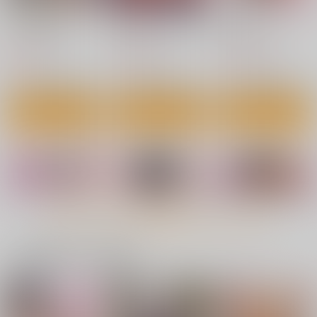
ひとり*遊戯
あなたの、ちょうだい
ななまん
ワニマガジン社
ワニマガジン社
ワニマガジン社
990
1,210
1,210
円
円
円
（税込）
（税込）
（税込）
サンプル
サンプル
サンプル
カート
カート
カート
もっと見る！
一緒に買われている商品
アナタとがちんこ対決
クーデレっくす
ヒトリジメ