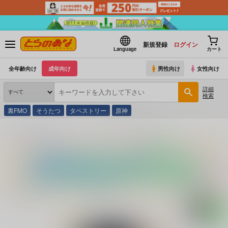
新規登録
ログイン
Language
カート
全年齢向け
成年向け
男性向け
女性向け
詳細
検索
裏FMO
そうたつ
タペストリー
原神
とらのあな通販
コミック・ラノベ・書籍
少女のトゲ