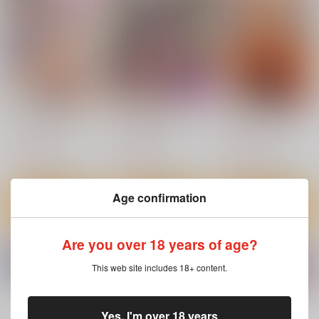
ワニマガジン社
ワニマガジン社
ワニマガジン社
1,210
1,100
1,100
円
円
円
（税込）
（税込）
（税込）
サンプル
サンプル
サンプル
カート
カート
カート
ネツアイプログレス
まさぐりあい
ギャルすこパコる
ワニマガジン社
ワニマガジン社
ワニマガジン社
1,430
1,540
1,430
円
円
円
（税込）
（税込）
（税込）
サンプル
サンプル
サンプル
Age confirmation
作品詳細
作品詳細
作品詳細
Are you over 18 years of age?
むきだし
ユキズリズム
ドキドキごっこ
This web site includes 18+ content.
ワニマガジン社
ワニマガジン社
ワニマガジン社
1,100
1,210
1,210
円
円
円
（税込）
（税込）
（税込）
もっと見る！
Yes, I'm over 18 years