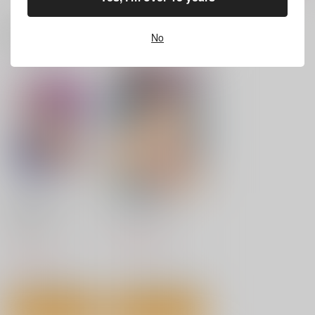
サンプル
サンプル
サンプル
関連商品はコチラ
No
カート
カート
カート
微熱の残り香
いろめくシャングリラ
おんなのこ。
ワニマガジン社
ワニマガジン社
ワニマガジン社
1,430
1,430
1,430
円
円
円
（税込）
（税込）
（税込）
サンプル
サンプル
サンプル
作品詳細
作品詳細
作品詳細
小悪魔カノジョ
ポルノスイッチ
キルタイムコミュニケ
ワニマガジン社
私のナカにぴゅっぴゅ
ヌキビヨリ
私は絶対ちょろくない
して?
っ!!
ーション
1,100
ワニマガジン社
円
（税込）
ワニマガジン社
ワニマガジン社
1,037
1,210
円
（税込）
円
（税込）
1,100
1,100
円
円
（税込）
（税込）
サンプル
サンプル
サンプル
サンプル
サンプル
カート
カート