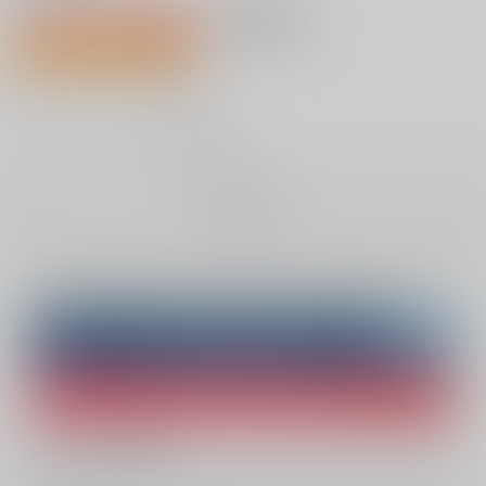
1,100円（税込）
AOCS
不可
71人が欲しい物リスト登録中
10
通販ポイント：
pt獲得
？
╳
：在庫なし
お取り寄せ
Overseas customers can also purchase from here
Purchase on ZenMarket
Ship internationally via RAKUFUN
What is ZenMarket
?
What is RAKUFUN
?