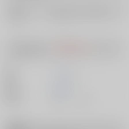
店舗在庫
欲しいものリストに追加
入荷目安
10日
※ この商品は【配送方法】に
AOCS
は選択できません。
予めご了承の
上、ご注文ください。
著者
Ｈｉｓａｓｉ
出版社
ワニマガジン社
発売日
2014/01/01
種別/サイズ
書籍 - コミック/ その他
注意事項