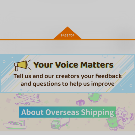
さきゅドキ!
わずらいドミネーショ
彼女はされたい
ン
ワニマガジン社
ワニマガジン社
ワニマガジン社
1,430
1,430
円
円
（税込）
（税込）
1,430
円
（税込）
サンプル
サンプル
サンプル
お取り寄せ
作品詳細
作品詳細
作品詳細
言いなりッ娘(こ)
放課後ニオイズム
ワニマガジン社
ワニマガジン社
1,210
1,210
円
円
（税込）
（税込）
サンプル
サンプル
カート
カート
濡恋スイッチ
ツー・オン・ワン
だって発情しちゃうか
ら
ワニマガジン社
ワニマガジン社