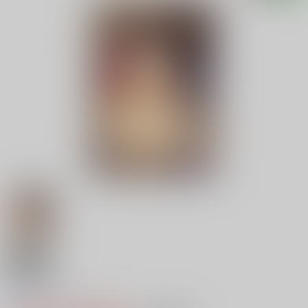
18禁
奴麗婦人
0
レビュー数
0