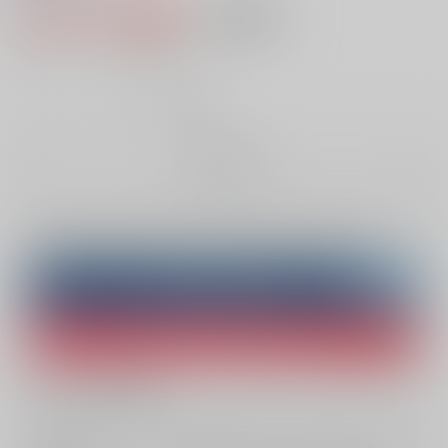
1,047円（税込）
AOCS
不可
9
通販ポイント：
pt獲得
？
╳
：在庫なし
お取り寄せ
Overseas customers can also purchase from here
Purchase on ZenMarket
Ship internationally via RAKUFUN
What is ZenMarket
?
What is RAKUFUN
?