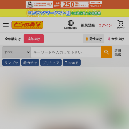
新規登録
ログイン
Language
カート
全年齢向け
成年向け
男性向け
女性向け
詳細
検索
リンゴヤ
雌ガチャ
プリキュア
Toloveる
とらのあな通販
コミック・ラノベ・書籍
奴麗婦人