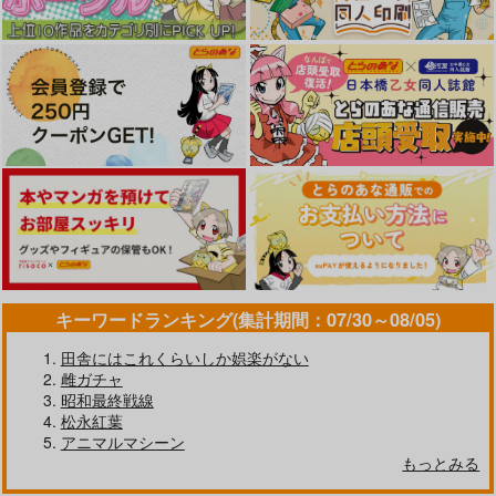
カート
カート
カート
ろりっちゃう?パコっ
彼のオチ○ポは三姉妹
キーワードランキング(集計期間：07/30～08/05)
春衡伯爵家の事情
ちゃう?
のモノ
ティーアイネット
田舎にはこれくらいしか娯楽がない
ティーアイネット
ティーアイネット
1,120
雌ガチャ
円
（税込）
1,120
1,120
円
円
（税込）
（税込）
昭和最終戦線
松永紅葉
サンプル
サンプル
サンプル
アニマルマシーン
もっとみる
カート
カート
カート