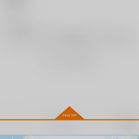
1,120
円
（税込）
1,120
1,120
いいね
円
円
（税込）
（税込）
サンプル
サンプル
サンプル
0
レビュー数
カート
カート
カート
レビューを書く
まだレビューはありません
白黒ギャルとハメたお
メスガキ教育的・指導
えっちな妹とちびっ娘
し!
ハーレム
ティーアイネット
お取り寄せ
ティーアイネット
ティーアイネット
1,120
円
（税込）
1,120
1,120
円
円
（税込）
（税込）