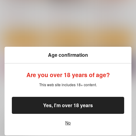
ギャルメチャシゴキ
女体化乙女の恋愛事情
村は僕のハーレム
ティーアイネット
ティーアイネット
ティーアイネット
1,120
1,120
1,120
円
円
円
（税込）
（税込）
（税込）
サンプル
サンプル
サンプル
カート
カート
カート
Age confirmation
Are you over 18 years of age?
もっと見る！
This web site includes 18+ content.
Yes, I'm over 18 years
いいね・レビュー
あなたの奥さん浮気し
三人の姉に責められる
寝取られた僕の先生
No
てますよ
僕
ティーアイネット
ティーアイネット
ティーアイネット
0