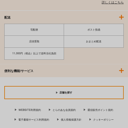
詳しくはこちら
配送
宅配便
ポスト投函
店頭受取
おまとめ配送
11,000円（税込）以上で送料当社負担
優等生はビッチです
ティーアイネット
便利な機能/サービス
1,120
円
（税込）
サンプル
店舗を探す
カート
WEBSITE利用規約
とらのあな会員規約
通信販売ポイント規約
電子書籍サービス利用規約
個人情報保護方針
クッキーポリシー