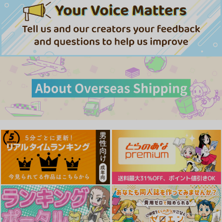
サンプル
サンプル
サンプル
カート
カート
カート
僕とお義母さんの秘密
マゾメサイズ
緊急孕ませ宣言 ギャ
の関係
ル★ボテ
ティーアイネット
ティーアイネット
ティーアイネット
1,120
円
（税込）
1,120
1,120
円
円
（税込）
（税込）
サンプル
サンプル
サンプル