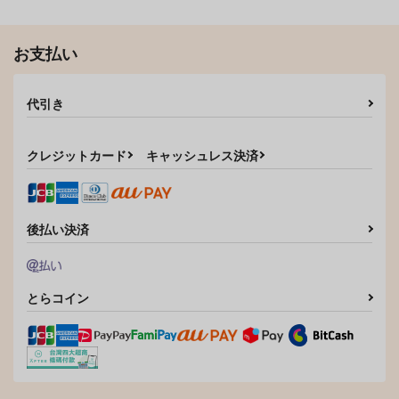
お支払い
代引き
クレジットカード
キャッシュレス決済
幸せNTR計画
お姉ちゃん・が僕?に
発情少年×色欲妻
後払い決済
寝取られちゃうっ!
ティーアイネット
ティーアイネット
ティーアイネット
1,120
1,120
円
円
（税込）
（税込）
1,120
円
（税込）
とらコイン
サンプル
サンプル
サンプル
カート
カート
カート