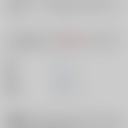
店舗在庫
欲しいものリストに追加
入荷目安
10日
※ この商品は【配送方法】に
AOCS
は選択できません。
予めご了承の
上、ご注文ください。
著者
SINK
出版社
ティーアイネット
発売日
2008/03/07
種別/サイズ
書籍 - コミック/ Ａ５
注意事項