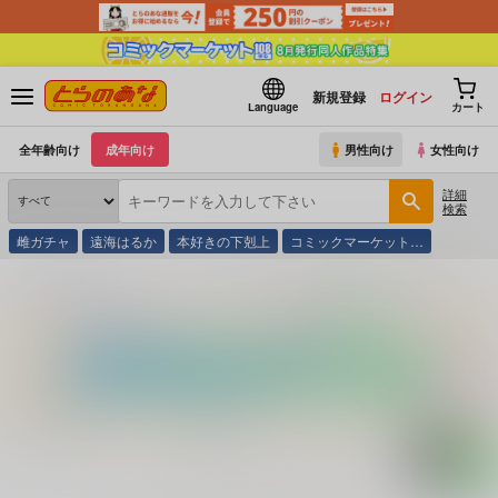
新規登録
ログイン
Language
カート
全年齢向け
成年向け
男性向け
女性向け
詳細
検索
雌ガチャ
遠海はるか
本好きの下剋上
コミックマーケット…
とらのあな通販
コミック・ラノベ・書籍
コレを読まないとひどい目にあう