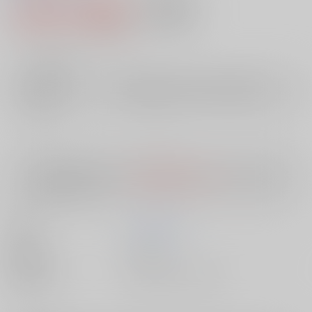
1,650円（税込）
AOCS
不可
15
通販ポイント：
pt獲得
？
╳
：在庫なし
店舗在庫
欲しいものリストに追加
入荷目安
10日
※ この商品は【配送方法】に
AOCS
は選択できません。
予めご了承の
上、ご注文ください。
著者
香川 恵美子
出版社
双葉社
種別/サイズ
書籍 - その他/ その他