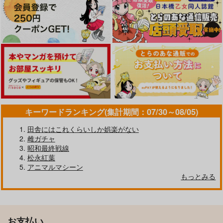
キーワードランキング(集計期間：07/30～08/05)
田舎にはこれくらいしか娯楽がない
雌ガチャ
昭和最終戦線
松永紅葉
アニマルマシーン
もっとみる
お支払い