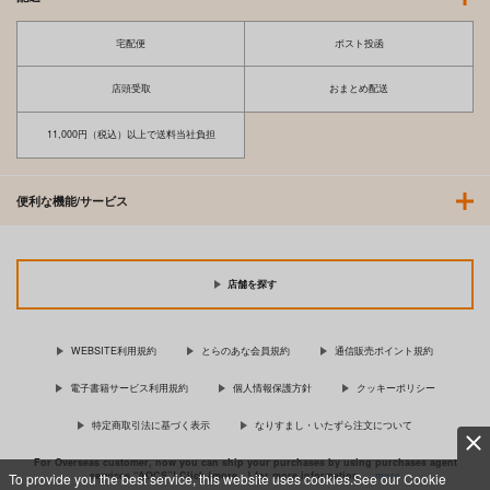
宅配便
ポスト投函
店頭受取
おまとめ配送
11,000円（税込）以上で送料当社負担
便利な機能/サービス
店舗を探す
WEBSITE利用規約
とらのあな会員規約
通信販売ポイント規約
電子書籍サービス利用規約
個人情報保護方針
クッキーポリシー
特定商取引法に基づく表示
なりすまし・いたずら注文について
For Overseas customer, now you can ship your purchases by using purchases agent
services “AOCS”! Click {more…} for more information …
more
To provide you the best service, this website uses cookies.See our Cookie