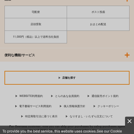
宅配便
ポスト投函
店頭受取
おまとめ配送
11,000円（税込）以上で送料当社負担
便利な機能/サービス
店舗を探す
WEBSITE利用規約
とらのあな会員規約
通信販売ポイント規約
電子書籍サービス利用規約
個人情報保護方針
クッキーポリシー
特定商取引法に基づく表示
なりすまし・いたずら注文について
For Overseas customer, now you can ship your purchases by using purchases agent
services “AOCS”! Click {more…} for more information …
more
To provide you the best service, this website uses cookies.See our Cookie