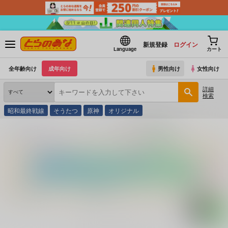
新規登録
ログイン
Language
カート
全年齢向け
成年向け
男性向け
女性向け
詳細
検索
昭和最終戦線
そうたつ
原神
オリジナル
とらのあな通販
コミック・ラノベ・書籍
朝霧唯写真集秋桜日和