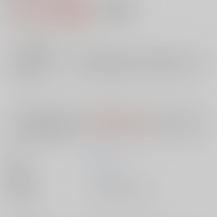
3,143円（税込）
AOCS
不可
28
通販ポイント：
pt獲得
？
╳
：在庫なし
店舗在庫
欲しいものリストに追加
入荷目安
10日
※ この商品は【配送方法】に
AOCS
は選択できません。
予めご了承の
上、ご注文ください。
著者
谷口 征
出版社
メディアックス
種別/サイズ
書籍 - その他/ その他