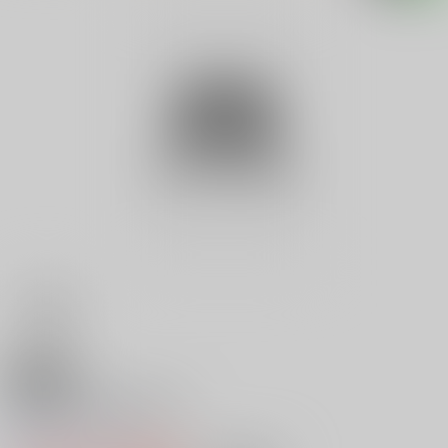
18禁
朝霧唯写真集秋桜日和
0
レビュー数
0