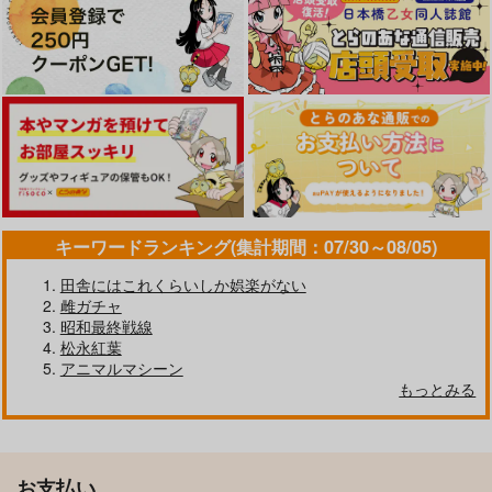
キーワードランキング(集計期間：07/30～08/05)
田舎にはこれくらいしか娯楽がない
雌ガチャ
昭和最終戦線
松永紅葉
アニマルマシーン
もっとみる
お支払い