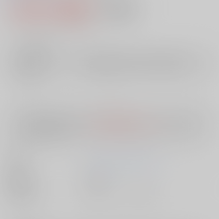
1,760円（税込）
AOCS
不可
16
通販ポイント：
pt獲得
？
╳
：在庫なし
店舗在庫
欲しいものリストに追加
入荷目安
10日
※ この商品は【配送方法】に
AOCS
は選択できません。
予めご了承の
上、ご注文ください。
著者
ファイティングスタジオ
出版社
双葉社
種別/サイズ
書籍 - コミック/ その他