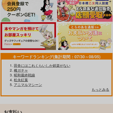
キーワードランキング(集計期間：07/30～08/05)
田舎にはこれくらいしか娯楽がない
雌ガチャ
昭和最終戦線
松永紅葉
アニマルマシーン
もっとみる
お支払い