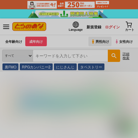
新規登録
ログイン
Language
カート
全年齢向け
成年向け
男性向け
女性向け
詳細
検索
裏FMO
RPGカンパニー2
にじさんじ
タペストリー
とらのあな通販
コミック・ラノベ・書籍
シェンムー２完全攻略真書