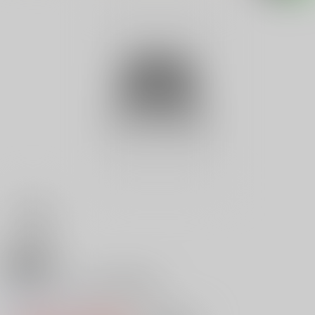
18禁
シェンムー２完全攻略真書
0
レビュー数
0