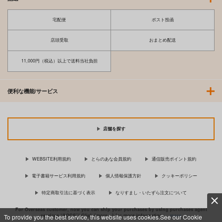
宅配便
ポスト投函
店頭受取
おまとめ配送
11,000円（税込）以上で送料当社負担
便利な機能/サービス
店舗を探す
WEBSITE利用規約
とらのあな会員規約
通信販売ポイント規約
電子書籍サービス利用規約
個人情報保護方針
クッキーポリシー
特定商取引法に基づく表示
なりすまし・いたずら注文について
For Overseas customer, now you can ship your purchases by using purchases agent
services “AOCS”! Click {more…} for more information …
more
To provide you the best service, this website uses cookies.See our Cookie