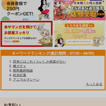
キーワードランキング(集計期間：07/30～08/05)
田舎にはこれくらいしか娯楽がない
雌ガチャ
昭和最終戦線
松永紅葉
アニマルマシーン
もっとみる
お支払い