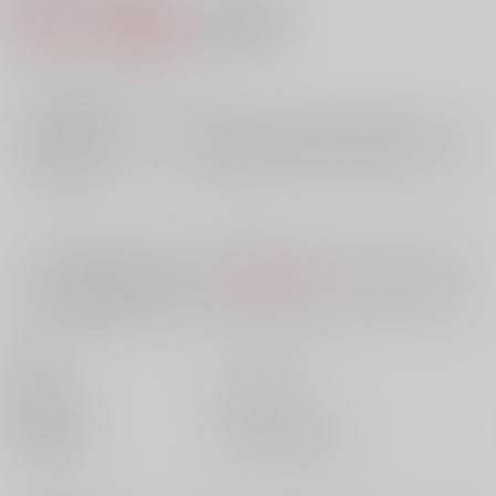
946円（税込）
AOCS
不可
8
通販ポイント：
pt獲得
？
╳
：在庫なし
店舗在庫
欲しいものリストに追加
入荷目安
10日
※ この商品は【配送方法】に
AOCS
は選択できません。
予めご了承の
上、ご注文ください。
著者
たけうち りうと
出版社
大洋図書
種別/サイズ
書籍 - 新書/ 新書版