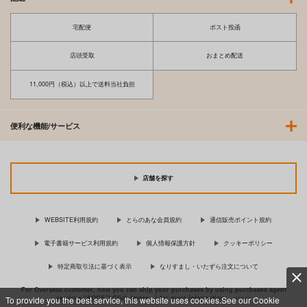
宅配便
ポスト投函
店頭受取
おまとめ配送
11,000円（税込）以上で送料当社負担
便利な機能/サービス
店舗を探す
WEBSITE利用規約
とらのあな会員規約
通信販売ポイント規約
電子書籍サービス利用規約
個人情報保護方針
クッキーポリシー
特定商取引法に基づく表示
なりすまし・いたずら注文について
For Overseas customer, now you can ship your purchases by using purchases agent
services “AOCS”! Click {more…} for more information …
more
To provide you the best service, this website uses cookies.See our Cookie