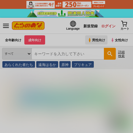
新規登録
ログイン
Language
カート
全年齢向け
成年向け
男性向け
女性向け
詳細
検索
あらくれた者たち
遠海はるか
原神
プリキュア
とらのあな通販
コミック・ラノベ・書籍
琥珀とボディガード