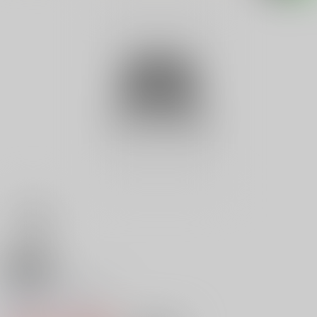
18禁
琥珀とボディガード
0
レビュー数
0