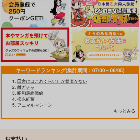
キーワードランキング(集計期間：07/30～08/05)
田舎にはこれくらいしか娯楽がない
雌ガチャ
昭和最終戦線
松永紅葉
アニマルマシーン
もっとみる
お支払い