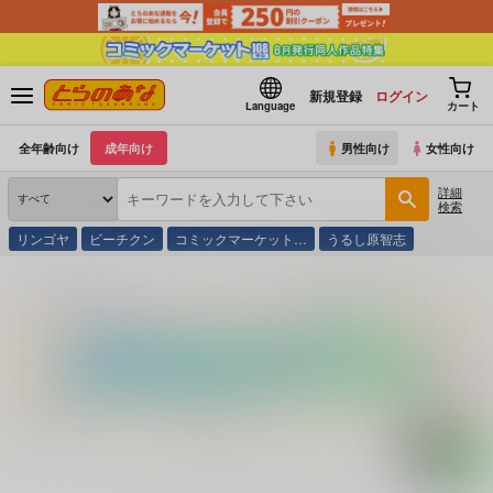
新規登録
ログイン
Language
カート
全年齢向け
成年向け
男性向け
女性向け
詳細
検索
リンゴヤ
ビーチクン
コミックマーケット…
うるし原智志
とらのあな通販
コミック・ラノベ・書籍
ハムスターパラダイス４完ペキ育