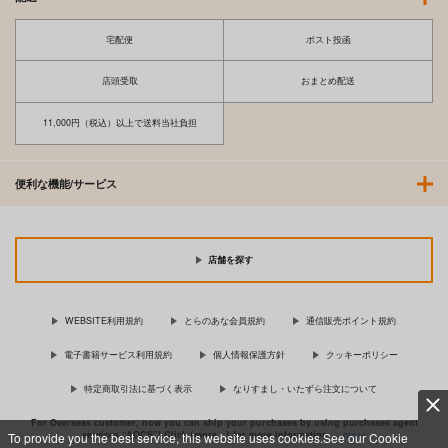
宅配便
ポスト投函
店頭受取
おまとめ配送
11,000円（税込）以上で送料当社負担
便利な機能/サービス
店舗を探す
WEBSITE利用規約
とらのあな会員規約
通信販売ポイント規約
電子書籍サービス利用規約
個人情報保護方針
クッキーポリシー
特定商取引法に基づく表示
なりすまし・いたずら注文について
For Overseas customer, now you can ship your purchases by using purchases agent
services “AOCS”! Click {more…} for more information …
more
To provide you the best service, this website uses cookies.See our Cookie