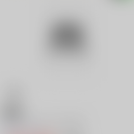
18禁
ハムスターパラダイス４完ペキ育
0
レビュー数
0