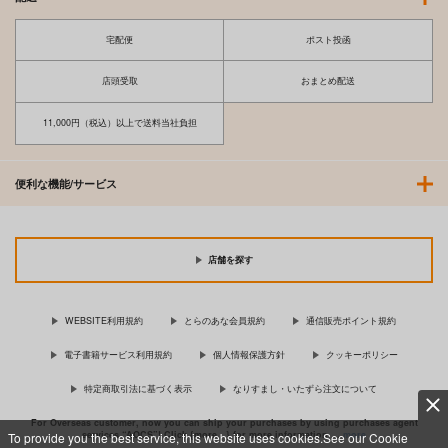
宅配便
ポスト投函
店頭受取
おまとめ配送
11,000円（税込）以上で送料当社負担
便利な機能/サービス
店舗を探す
WEBSITE利用規約
とらのあな会員規約
通信販売ポイント規約
電子書籍サービス利用規約
個人情報保護方針
クッキーポリシー
特定商取引法に基づく表示
なりすまし・いたずら注文について
For Overseas customer, now you can ship your purchases by using purchases agent
services “AOCS”! Click {more…} for more information …
more
To provide you the best service, this website uses cookies.See our Cookie