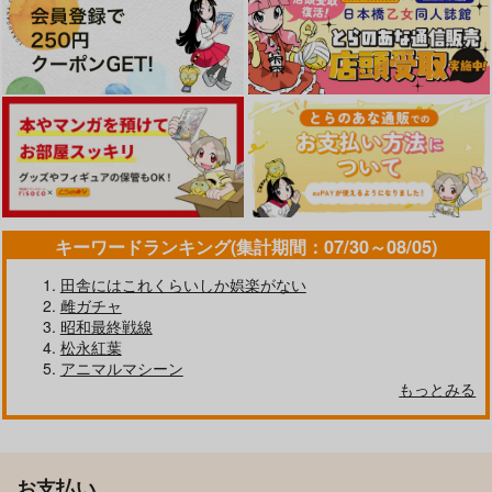
キーワードランキング(集計期間：07/30～08/05)
田舎にはこれくらいしか娯楽がない
雌ガチャ
昭和最終戦線
松永紅葉
アニマルマシーン
もっとみる
お支払い