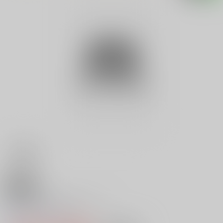
18禁
ふり向けばセガがいる ２
0
レビュー数
0