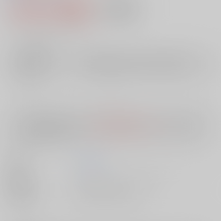
1,078円（税込）
AOCS
不可
9
通販ポイント：
pt獲得
？
╳
：在庫なし
店舗在庫
欲しいものリストに追加
入荷目安
10日
※ この商品は【配送方法】に
AOCS
は選択できません。
予めご了承の
上、ご注文ください。
著者
戸塚 伎一
出版社
キルタイムコミュニケーション
種別/サイズ
書籍 - その他/ その他