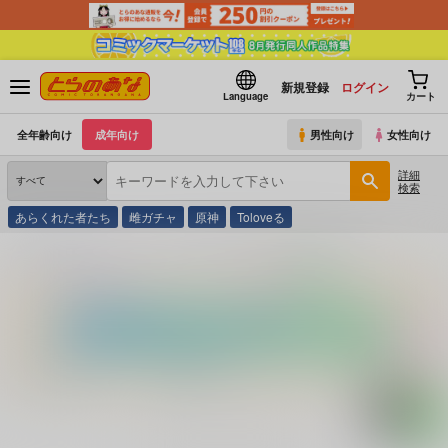
新規登録
ログイン
Language
カート
全年齢向け
成年向け
男性向け
女性向け
詳細
検索
あらくれた者たち
雌ガチャ
原神
Toloveる
とらのあな通販
コミック・ラノベ・書籍
ふり向けばセガがいる ２