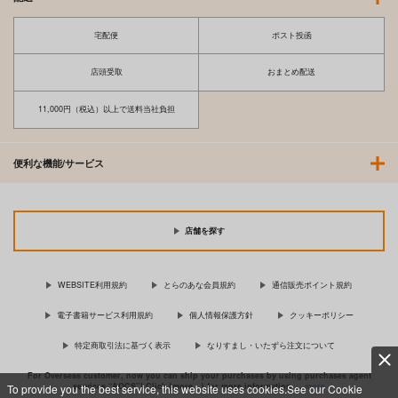
宅配便
ポスト投函
店頭受取
おまとめ配送
11,000円（税込）以上で送料当社負担
便利な機能/サービス
店舗を探す
WEBSITE利用規約
とらのあな会員規約
通信販売ポイント規約
電子書籍サービス利用規約
個人情報保護方針
クッキーポリシー
特定商取引法に基づく表示
なりすまし・いたずら注文について
For Overseas customer, now you can ship your purchases by using purchases agent
services “AOCS”! Click {more…} for more information …
more
To provide you the best service, this website uses cookies.See our Cookie