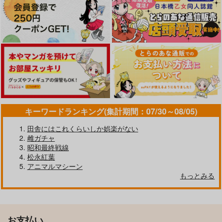
キーワードランキング(集計期間：07/30～08/05)
田舎にはこれくらいしか娯楽がない
雌ガチャ
昭和最終戦線
松永紅葉
アニマルマシーン
もっとみる
お支払い