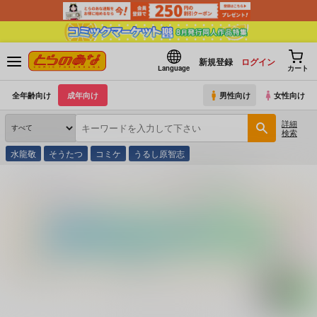
新規登録
ログイン
Language
カート
全年齢向け
成年向け
男性向け
女性向け
詳細
検索
水龍敬
そうたつ
コミケ
うるし原智志
とらのあな通販
コミック・ラノベ・書籍
純血無頼派の生きた時代