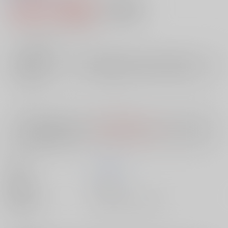
1,980円（税込）
AOCS
不可
18
通販ポイント：
pt獲得
？
╳
：在庫なし
店舗在庫
欲しいものリストに追加
入荷目安
10日
※ この商品は【配送方法】に
AOCS
は選択できません。
予めご了承の
上、ご注文ください。
著者
青山 光二
出版社
双葉社
種別/サイズ
書籍 - その他/ その他