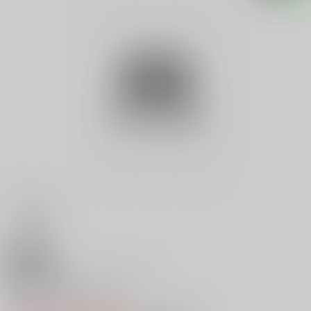
18禁
純血無頼派の生きた時代
0
レビュー数
0