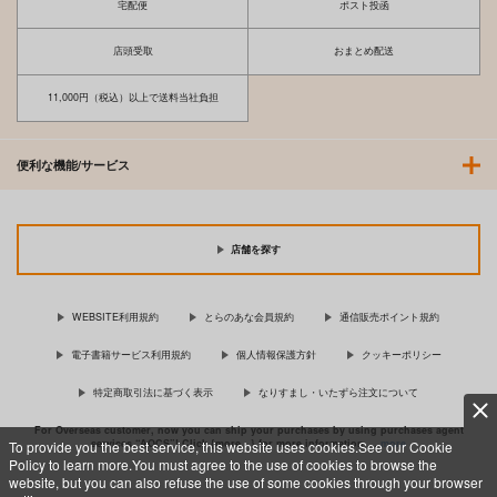
宅配便
ポスト投函
店頭受取
おまとめ配送
11,000円（税込）以上で送料当社負担
便利な機能/サービス
店舗を探す
WEBSITE利用規約
とらのあな会員規約
通信販売ポイント規約
電子書籍サービス利用規約
個人情報保護方針
クッキーポリシー
特定商取引法に基づく表示
なりすまし・いたずら注文について
For Overseas customer, now you can ship your purchases by using purchases agent
services “AOCS”! Click {more…} for more information …
more
To provide you the best service, this website uses cookies.See our Cookie
Policy to learn more.You must agree to the use of cookies to browse the
website, but you can also refuse the use of some cookies through your browser