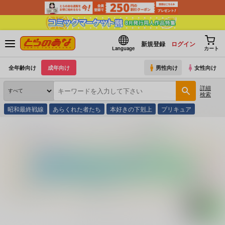
新規登録
ログイン
Language
カート
全年齢向け
成年向け
男性向け
女性向け
詳細
検索
昭和最終戦線
あらくれた者たち
本好きの下剋上
プリキュア
とらのあな通販
コミック・ラノベ・書籍
ぐるぐる忍術帖 ８