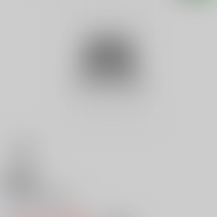
18禁
ぐるぐる忍術帖 ８
0
レビュー数
0