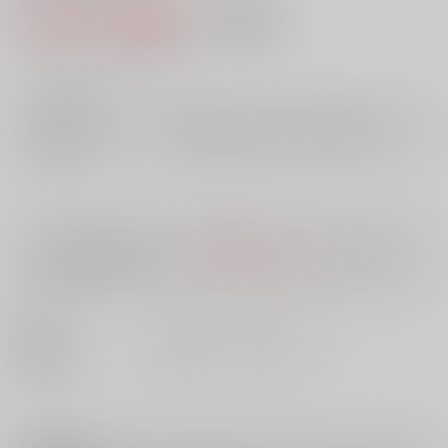
1,045円（税込）
AOCS
不可
9
通販ポイント：
pt獲得
？
╳
：在庫なし
店舗在庫
欲しいものリストに追加
入荷目安
10日
※ この商品は【配送方法】に
AOCS
は選択できません。
予めご了承の
上、ご注文ください。
出版社
キルタイムコミュニケーション
種別/サイズ
書籍 - コミック/ その他