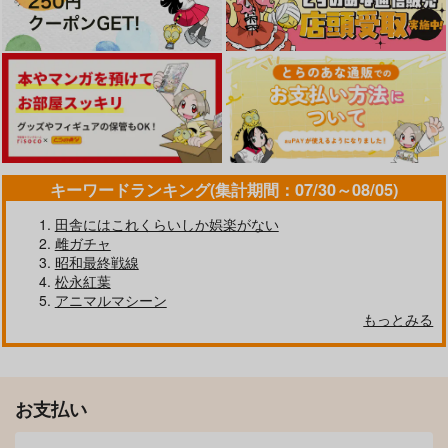
キーワードランキング(集計期間：07/30～08/05)
田舎にはこれくらいしか娯楽がない
雌ガチャ
昭和最終戦線
松永紅葉
アニマルマシーン
もっとみる
お支払い