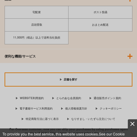
宅配便
ポスト投函
店頭受取
おまとめ配送
11,000円（税込）以上で送料当社負担
便利な機能/サービス
店舗を探す
WEBSITE利用規約
とらのあな会員規約
通信販売ポイント規約
電子書籍サービス利用規約
個人情報保護方針
クッキーポリシー
特定商取引法に基づく表示
なりすまし・いたずら注文について
For Overseas customer, now you can ship your purchases by using purchases agent
services “AOCS”! Click {more…} for more information …
more
To provide you the best service, this website uses cookies.See our Cookie