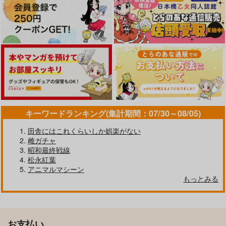
キーワードランキング(集計期間：07/30～08/05)
田舎にはこれくらいしか娯楽がない
雌ガチャ
昭和最終戦線
松永紅葉
アニマルマシーン
もっとみる
お支払い