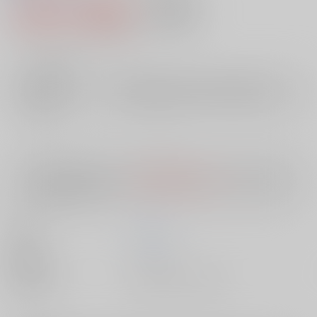
1,980円（税込）
AOCS
不可
18
通販ポイント：
pt獲得
？
╳
：在庫なし
店舗在庫
欲しいものリストに追加
入荷目安
10日
※ この商品は【配送方法】に
AOCS
は選択できません。
予めご了承の
上、ご注文ください。
著者
三波 雄
出版社
ﾊﾟﾗﾀﾞｲﾑ
種別/サイズ
書籍 - その他/ その他