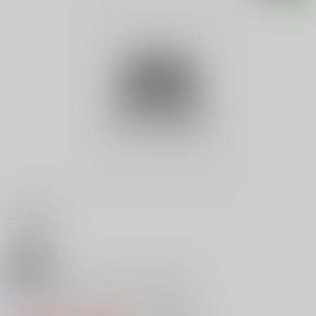
18禁
脅迫～終わらない明日～原画集
0
レビュー数
0