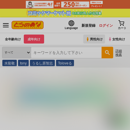
新規登録
ログイン
Language
カート
全年齢向け
成年向け
男性向け
女性向け
詳細
検索
水龍敬
tony
うるし原智志
Toloveる
とらのあな通販
コミック・ラノベ・書籍
脅迫～終わらない明日～原画集