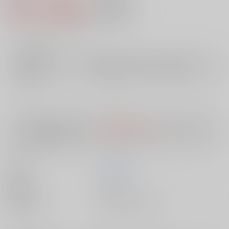
922円（税込）
AOCS
不可
8
通販ポイント：
pt獲得
？
╳
：在庫なし
店舗在庫
欲しいものリストに追加
入荷目安
10日
※ この商品は【配送方法】に
AOCS
は選択できません。
予めご了承の
上、ご注文ください。
著者
斉藤 英治
出版社
双葉社
種別/サイズ
書籍 - 新書/ その他