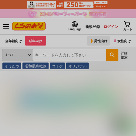
新規登録
ログイン
Language
カート
全年齢向け
成年向け
男性向け
女性向け
詳細
検索
そうたつ
昭和最終戦線
コミケ
オリジナル
とらのあな通販
コミック・ラノベ・書籍
ホワイトハウスの記憶速読術