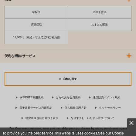
宅配便
ポスト投函
店頭受取
おまとめ配送
11,000円（税込）以上で送料当社負担
便利な機能/サービス
店舗を探す
WEBSITE利用規約
とらのあな会員規約
通信販売ポイント規約
電子書籍サービス利用規約
個人情報保護方針
クッキーポリシー
特定商取引法に基づく表示
なりすまし・いたずら注文について
For Overseas customer, now you can ship your purchases by using purchases agent
services “AOCS”! Click {more…} for more information …
more
To provide you the best service, this website uses cookies.See our Cookie