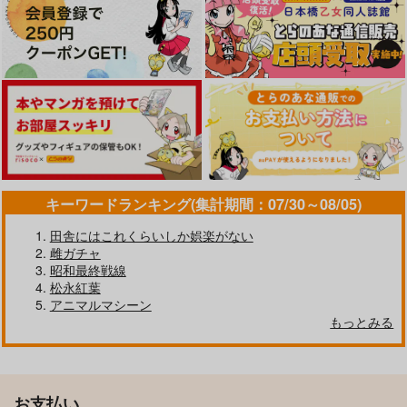
キーワードランキング(集計期間：07/30～08/05)
田舎にはこれくらいしか娯楽がない
雌ガチャ
昭和最終戦線
松永紅葉
アニマルマシーン
もっとみる
お支払い