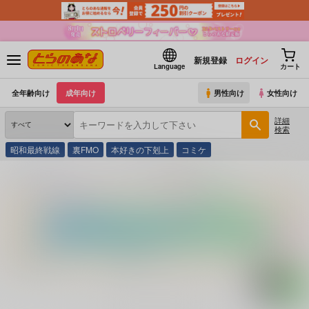
新規登録
ログイン
Language
カート
全年齢向け
成年向け
男性向け
女性向け
詳細
検索
昭和最終戦線
裏FMO
本好きの下剋上
コミケ
とらのあな通販
コミック・ラノベ・書籍
魅鬼が斬る