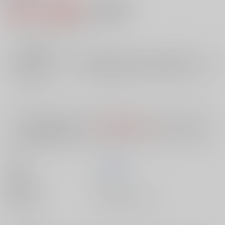
692円（税込）
AOCS
不可
6
通販ポイント：
pt獲得
？
╳
：在庫なし
店舗在庫
欲しいものリストに追加
入荷目安
10日
※ この商品は【配送方法】に
AOCS
は選択できません。
予めご了承の
上、ご注文ください。
著者
峰 隆一郎
出版社
双葉社
種別/サイズ
書籍 - 文庫/ その他