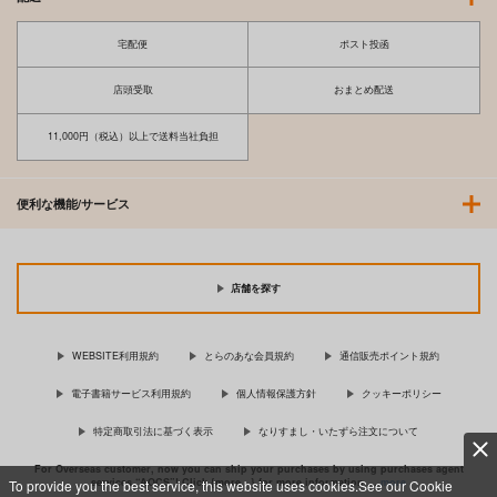
宅配便
ポスト投函
店頭受取
おまとめ配送
11,000円（税込）以上で送料当社負担
便利な機能/サービス
店舗を探す
WEBSITE利用規約
とらのあな会員規約
通信販売ポイント規約
電子書籍サービス利用規約
個人情報保護方針
クッキーポリシー
特定商取引法に基づく表示
なりすまし・いたずら注文について
For Overseas customer, now you can ship your purchases by using purchases agent
services “AOCS”! Click {more…} for more information …
more
To provide you the best service, this website uses cookies.See our Cookie