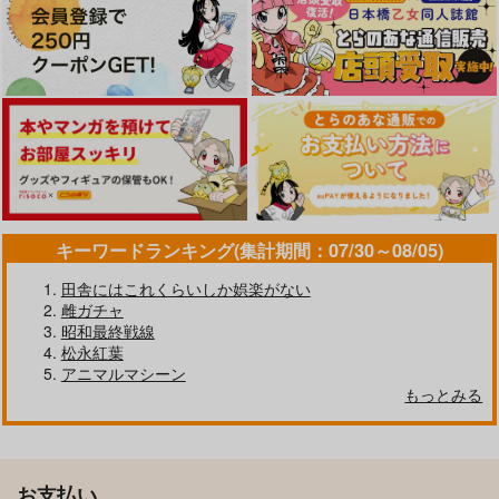
キーワードランキング(集計期間：07/30～08/05)
田舎にはこれくらいしか娯楽がない
雌ガチャ
昭和最終戦線
松永紅葉
アニマルマシーン
もっとみる
お支払い