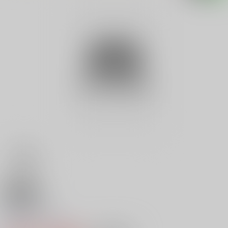
18禁
魅鬼が斬る
0
レビュー数
0