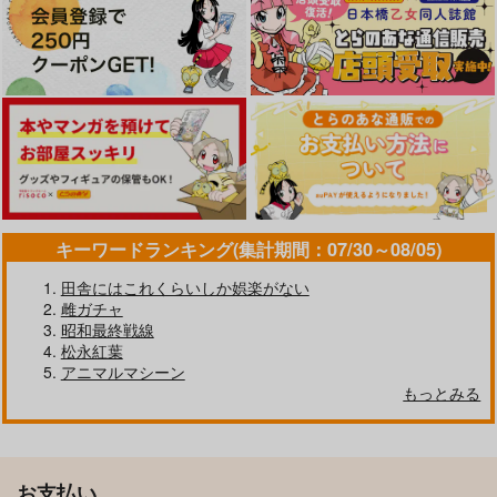
キーワードランキング(集計期間：07/30～08/05)
田舎にはこれくらいしか娯楽がない
雌ガチャ
昭和最終戦線
松永紅葉
アニマルマシーン
もっとみる
お支払い