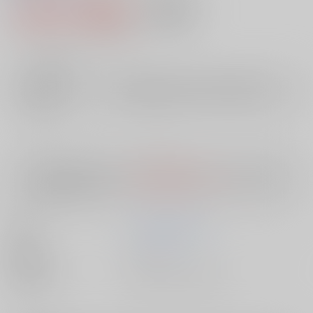
1,320円（税込）
AOCS
不可
12
通販ポイント：
pt獲得
？
╳
：在庫なし
店舗在庫
欲しいものリストに追加
入荷目安
10日
※ この商品は【配送方法】に
AOCS
は選択できません。
予めご了承の
上、ご注文ください。
著者
県民性分析同好会
出版社
ｺｱﾗﾌﾞｯ
種別/サイズ
書籍 - その他/ その他