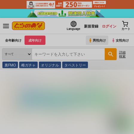
新規登録
ログイン
Language
カート
全年齢向け
成年向け
男性向け
女性向け
詳細
検索
裏FMO
雌ガチャ
オリジナル
タペストリー
とらのあな通販
コミック・ラノベ・書籍
驚き意外な県民性性格・人格カル