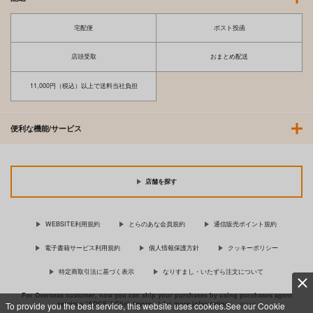
宅配便
ポスト投函
店頭受取
おまとめ配送
11,000円（税込）以上で送料当社負担
便利な機能/サービス
店舗を探す
WEBSITE利用規約
とらのあな会員規約
通信販売ポイント規約
電子書籍サービス利用規約
個人情報保護方針
クッキーポリシー
特定商取引法に基づく表示
なりすまし・いたずら注文について
For Overseas customer, now you can ship your purchases by using purchases agent
services “AOCS”! Click {more…} for more information …
more
To provide you the best service, this website uses cookies.See our Cookie