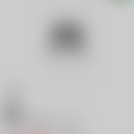
18禁
驚き意外な県民性性格・人格カル
0
レビュー数
0