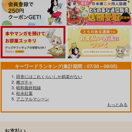
キーワードランキング(集計期間：07/30～08/05)
田舎にはこれくらいしか娯楽がない
雌ガチャ
昭和最終戦線
松永紅葉
アニマルマシーン
もっとみる
お支払い