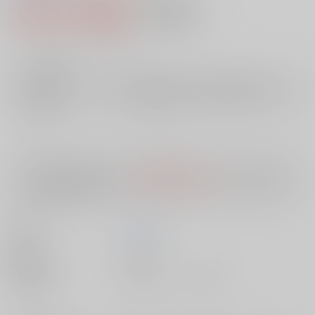
1,540円（税込）
AOCS
不可
14
通販ポイント：
pt獲得
？
╳
：在庫なし
店舗在庫
欲しいものリストに追加
入荷目安
10日
※ この商品は【配送方法】に
AOCS
は選択できません。
予めご了承の
上、ご注文ください。
著者
天海 啓
出版社
双葉社
種別/サイズ
書籍 - コミック/ その他