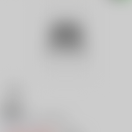
18禁
心に効くデキる女の知的占い
0
レビュー数
0