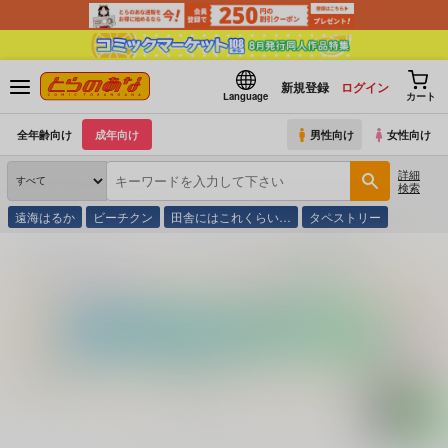
新規登録
ログイン
Language
カート
全年齢向け
成年向け
男性向け
女性向け
詳細
検索
遠海はるか
ビーチクン
田舎にはこれくらい…
タペストリー
とらのあな通販
コミック・ラノベ・書籍
心に効くデキる女の知的占い