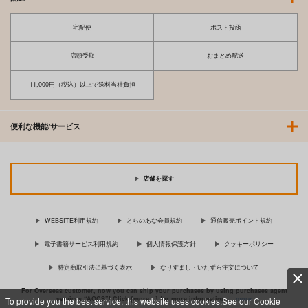
宅配便
ポスト投函
店頭受取
おまとめ配送
11,000円（税込）以上で送料当社負担
便利な機能/サービス
店舗を探す
WEBSITE利用規約
とらのあな会員規約
通信販売ポイント規約
電子書籍サービス利用規約
個人情報保護方針
クッキーポリシー
特定商取引法に基づく表示
なりすまし・いたずら注文について
For Overseas customer, now you can ship your purchases by using purchases agent
services “AOCS”! Click {more…} for more information …
more
To provide you the best service, this website uses cookies.See our Cookie