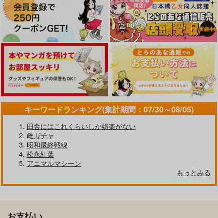
キーワードランキング(集計期間：07/30～08/05)
田舎にはこれくらいしか娯楽がない
雌ガチャ
昭和最終戦線
松永紅葉
アニマルマシーン
もっとみる
お支払い