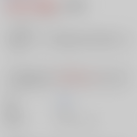
1,870円（税込）
AOCS
不可
17
通販ポイント：
pt獲得
？
╳
：在庫なし
店舗在庫
欲しいものリストに追加
入荷目安
10日
※ この商品は【配送方法】に
AOCS
は選択できません。
予めご了承の
上、ご注文ください。
著者
飯田 鉄
出版社
双葉社
種別/サイズ
書籍 - その他/ その他