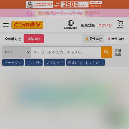
新規登録
ログイン
Language
カート
全年齢向け
成年向け
男性向け
女性向け
詳細
検索
ビーチクン
リンゴヤ
プリキュア
田舎にはこれくらい…
とらのあな通販
コミック・ラノベ・書籍
使うライカレンズ