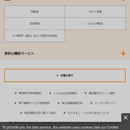
宅配便
ポスト投函
店頭受取
おまとめ配送
11,000円（税込）以上で送料当社負担
便利な機能/サービス
店舗を探す
WEBSITE利用規約
とらのあな会員規約
通信販売ポイント規約
電子書籍サービス利用規約
個人情報保護方針
クッキーポリシー
特定商取引法に基づく表示
なりすまし・いたずら注文について
For Overseas customer, now you can ship your purchases by using purchases agent
services “AOCS”! Click {more…} for more information …
more
To provide you the best service, this website uses cookies.See our Cookie