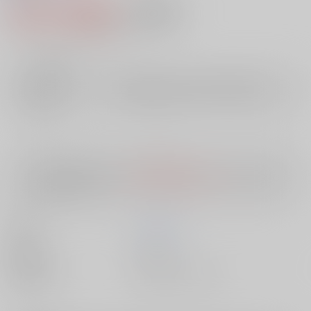
576円（税込）
AOCS
不可
5
通販ポイント：
pt獲得
？
╳
：在庫なし
店舗在庫
欲しいものリストに追加
入荷目安
10日
※ この商品は【配送方法】に
AOCS
は選択できません。
予めご了承の
上、ご注文ください。
著者
北沢 拓也
出版社
双葉社
種別/サイズ
書籍 - 文庫/ その他