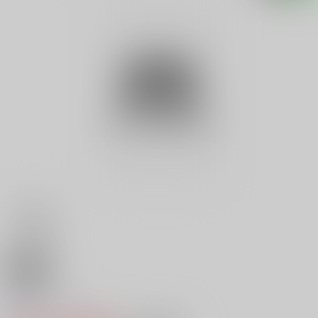
18禁
不倫牝
0
レビュー数
0