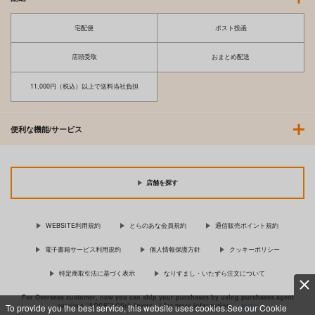
宅配便
ポスト投函
店頭受取
おまとめ配送
11,000円（税込）以上で送料当社負担
便利な機能/サービス
店舗を探す
WEBSITE利用規約
とらのあな会員規約
通信販売ポイント規約
電子書籍サービス利用規約
個人情報保護方針
クッキーポリシー
特定商取引法に基づく表示
なりすまし・いたずら注文について
For Overseas customer, now you can ship your purchases by using purchases agent
services “AOCS”! Click {more…} for more information …
more
To provide you the best service, this website uses cookies.See our Cookie