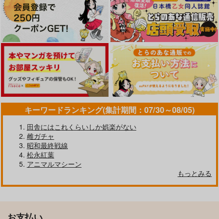
キーワードランキング(集計期間：07/30～08/05)
田舎にはこれくらいしか娯楽がない
雌ガチャ
昭和最終戦線
松永紅葉
アニマルマシーン
もっとみる
お支払い