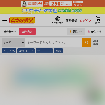
新規登録
ログイン
Language
カート
全年齢向け
成年向け
男性向け
女性向け
詳細
検索
そうたつ
遠海はるか
オリジナル
原神
とらのあな通販
コミック・ラノベ・書籍
不倫牝