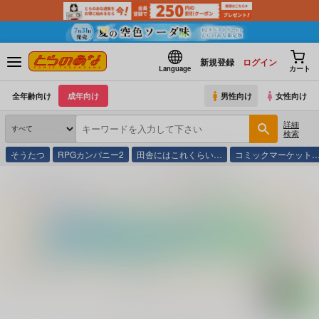
新規登録
ログイン
Language
カート
全年齢向け
成年向け
男性向け
女性向け
詳細
検索
そうたつ
RPGカンパニー2
田舎にはこれくらい…
コミックマーケット
とらのあな通販
コミック・ラノベ・書籍
織田信長の野望 ３