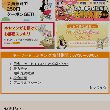
キーワードランキング(集計期間：07/30～08/05)
田舎にはこれくらいしか娯楽がない
雌ガチャ
昭和最終戦線
松永紅葉
アニマルマシーン
もっとみる
お支払い