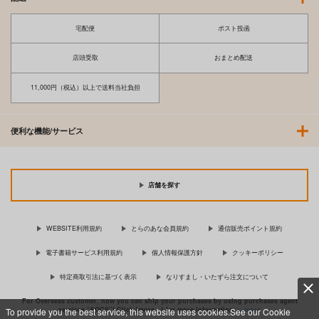
宅配便
ポスト投函
店頭受取
おまとめ配送
11,000円（税込）以上で送料当社負担
便利な機能/サービス
店舗を探す
WEBSITE利用規約
とらのあな会員規約
通信販売ポイント規約
電子書籍サービス利用規約
個人情報保護方針
クッキーポリシー
特定商取引法に基づく表示
なりすまし・いたずら注文について
For Overseas customer, now you can ship your purchases by using purchases agent
services “AOCS”! Click {more…} for more information …
more
To provide you the best service, this website uses cookies.See our Cookie