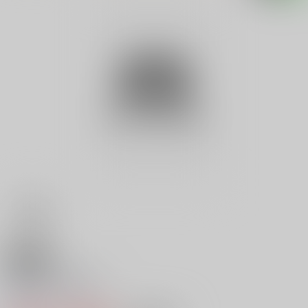
18禁
織田信長の野望 ３
0
レビュー数
0