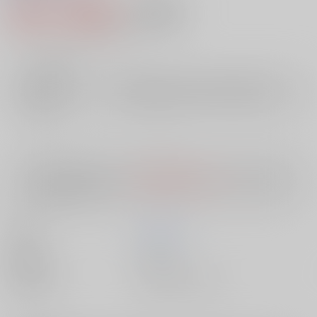
880円（税込）
AOCS
不可
8
通販ポイント：
pt獲得
？
╳
：在庫なし
店舗在庫
欲しいものリストに追加
入荷目安
10日
※ この商品は【配送方法】に
AOCS
は選択できません。
予めご了承の
上、ご注文ください。
著者
霧島 那智
出版社
双葉社
種別/サイズ
書籍 - 新書/ その他