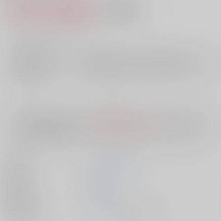
1,045円（税込）
AOCS
不可
9
通販ポイント：
pt獲得
？
╳
：在庫なし
店舗在庫
欲しいものリストに追加
入荷目安
10日
※ この商品は【配送方法】に
AOCS
は選択できません。
予めご了承の
上、ご注文ください。
著者
ハムハム倶楽部
出版社
双葉社
発売日
1900/01/01
種別/サイズ
ムック - その他/ その他