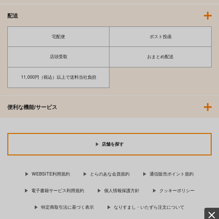
配送
宅配便
ポスト投函
店頭受取
おまとめ配送
11,000円（税込）以上で送料当社負担
便利な機能/サービス
店舗を探す
WEBSITE利用規約
とらのあな会員規約
通信販売ポイント規約
電子書籍サービス利用規約
個人情報保護方針
クッキーポリシー
特定商取引法に基づく表示
なりすまし・いたずら注文について