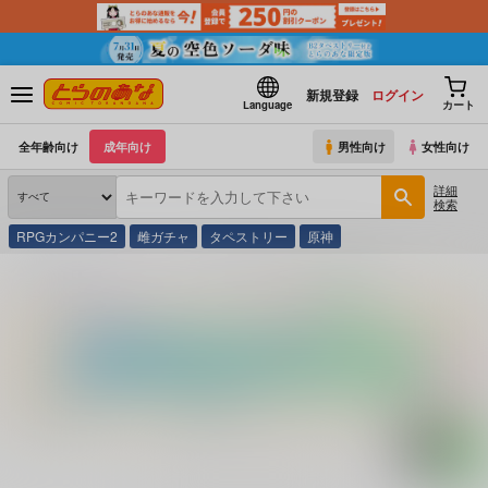
新規登録
ログイン
Language
カート
全年齢向け
成年向け
男性向け
女性向け
詳細
検索
RPGカンパニー2
雌ガチャ
タペストリー
原神
とらのあな通販
コミック・ラノベ・書籍
はむすたーパラダイス