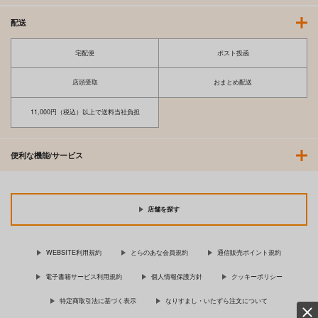
配送
宅配便
ポスト投函
店頭受取
おまとめ配送
11,000円（税込）以上で送料当社負担
便利な機能/サービス
店舗を探す
WEBSITE利用規約
とらのあな会員規約
通信販売ポイント規約
電子書籍サービス利用規約
個人情報保護方針
クッキーポリシー
特定商取引法に基づく表示
なりすまし・いたずら注文について