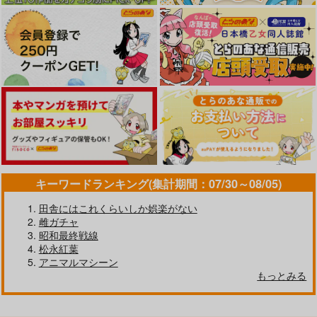
キーワードランキング(集計期間：07/30～08/05)
田舎にはこれくらいしか娯楽がない
雌ガチャ
昭和最終戦線
松永紅葉
アニマルマシーン
もっとみる