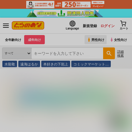
新規登録
ログイン
Language
カート
全年齢向け
成年向け
男性向け
女性向け
詳細
検索
水龍敬
遠海はるか
本好きの下剋上
コミックマーケット…
とらのあな通販
コミック・ラノベ・書籍
永遠の虹