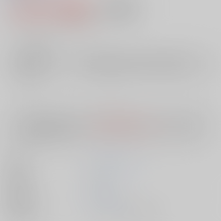
1,100円（税込）
AOCS
不可
10
通販ポイント：
pt獲得
？
╳
：在庫なし
店舗在庫
欲しいものリストに追加
入荷目安
10日
※ この商品は【配送方法】に
AOCS
は選択できません。
予めご了承の
上、ご注文ください。
著者
ＧＲＵＯＰａｒｋ
出版社
ｺｱﾗﾌﾞｯ
発売日
1900/01/01
種別/サイズ
ムック - その他/ その他