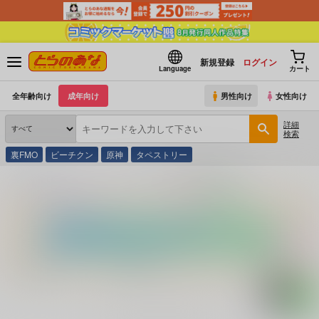
新規登録
ログイン
Language
カート
全年齢向け
成年向け
男性向け
女性向け
詳細
検索
裏FMO
ビーチクン
原神
タペストリー
とらのあな通販
コミック・ラノベ・書籍
岡野流離婚の三原則