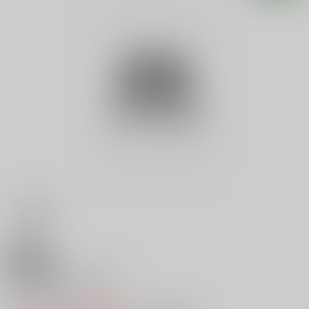
18禁
岡野流離婚の三原則
0
レビュー数
0