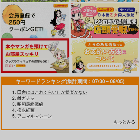
キーワードランキング(集計期間：07/30～08/05)
田舎にはこれくらいしか娯楽がない
雌ガチャ
昭和最終戦線
松永紅葉
アニマルマシーン
もっとみる