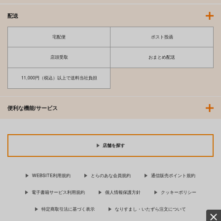
配送
宅配便
ポスト投函
店頭受取
おまとめ配送
11,000円（税込）以上で送料当社負担
便利な機能/サービス
店舗を探す
WEBSITE利用規約
とらのあな会員規約
通信販売ポイント規約
電子書籍サービス利用規約
個人情報保護方針
クッキーポリシー
特定商取引法に基づく表示
なりすまし・いたずら注文について