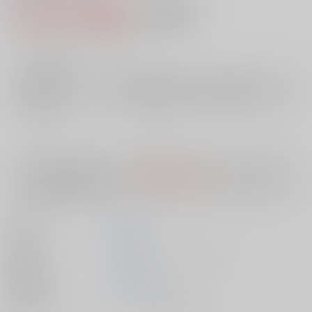
1,320円（税込）
AOCS
不可
12
通販ポイント：
pt獲得
？
╳
：在庫なし
店舗在庫
欲しいものリストに追加
入荷目安
10日
※ この商品は【配送方法】に
AOCS
は選択できません。
予めご了承の
上、ご注文ください。
著者
岡野 厚子
出版社
キルタイムコミュニケーション
発売日
1900/01/01
種別/サイズ
ムック - その他/ その他