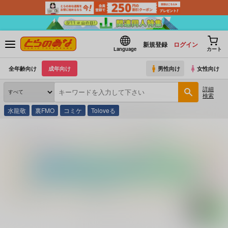
新規登録
ログイン
Language
カート
全年齢向け
成年向け
男性向け
女性向け
詳細
検索
水龍敬
裏FMO
コミケ
Toloveる
とらのあな通販
コミック・ラノベ・書籍
タイ語でタイ化