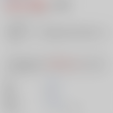
1,430円（税込）
AOCS
不可
13
通販ポイント：
pt獲得
？
╳
：在庫なし
店舗在庫
欲しいものリストに追加
入荷目安
10日
※ この商品は【配送方法】に
AOCS
は選択できません。
予めご了承の
上、ご注文ください。
著者
下川 裕治
出版社
双葉社
発売日
1900/01/01
種別/サイズ
ムック - その他/ その他