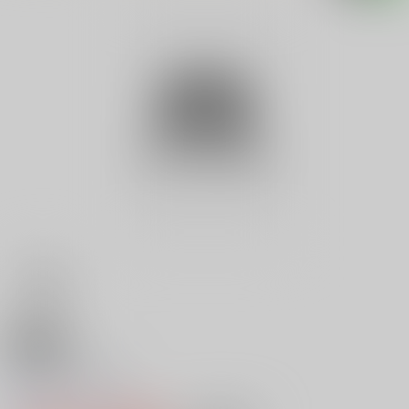
18禁
タイ語でタイ化
0
レビュー数
0