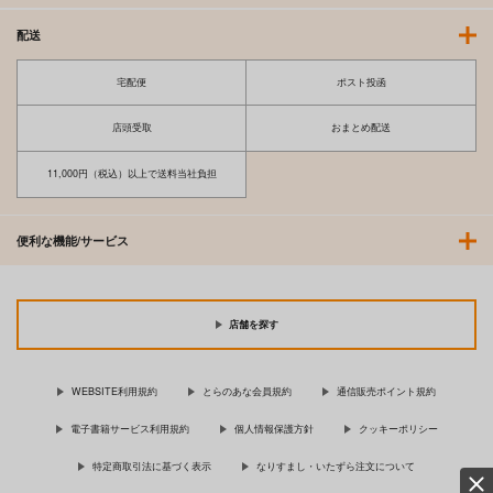
配送
宅配便
ポスト投函
店頭受取
おまとめ配送
11,000円（税込）以上で送料当社負担
便利な機能/サービス
店舗を探す
WEBSITE利用規約
とらのあな会員規約
通信販売ポイント規約
電子書籍サービス利用規約
個人情報保護方針
クッキーポリシー
特定商取引法に基づく表示
なりすまし・いたずら注文について