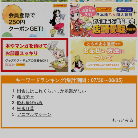
キーワードランキング(集計期間：07/30～08/05)
田舎にはこれくらいしか娯楽がない
雌ガチャ
昭和最終戦線
松永紅葉
アニマルマシーン
もっとみる