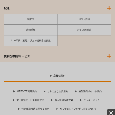
配送
宅配便
ポスト投函
店頭受取
おまとめ配送
11,000円（税込）以上で送料当社負担
便利な機能/サービス
店舗を探す
WEBSITE利用規約
とらのあな会員規約
通信販売ポイント規約
電子書籍サービス利用規約
個人情報保護方針
クッキーポリシー
特定商取引法に基づく表示
なりすまし・いたずら注文について