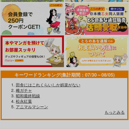
キーワードランキング(集計期間：07/30～08/05)
田舎にはこれくらいしか娯楽がない
雌ガチャ
昭和最終戦線
松永紅葉
アニマルマシーン
もっとみる