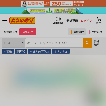
新規登録
ログイン
Language
カート
全年齢向け
成年向け
男性向け
女性向け
詳細
検索
水龍敬
裏FMO
本好きの下剋上
オリジナル
とらのあな通販
コミック・ラノベ・書籍
だからどうした本の虫