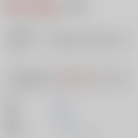
2,200円（税込）
AOCS
不可
20
通販ポイント：
pt獲得
？
╳
：在庫なし
店舗在庫
欲しいものリストに追加
入荷目安
10日
※ この商品は【配送方法】に
AOCS
は選択できません。
予めご了承の
上、ご注文ください。
著者
安原 顯
出版社
双葉社
発売日
1900/01/01
種別/サイズ
ムック - その他/ その他