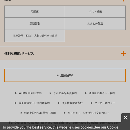
宅配便
ポスト投函
店頭受取
おまとめ配送
11,000円（税込）以上で送料当社負担
便利な機能/サービス
店舗を探す
WEBSITE利用規約
とらのあな会員規約
通信販売ポイント規約
電子書籍サービス利用規約
個人情報保護方針
クッキーポリシー
特定商取引法に基づく表示
なりすまし・いたずら注文について
For Overseas customer, now you can ship your purchases by using purchases agent
services “AOCS”! Click {more…} for more information …
more
To provide you the best service, this website uses cookies.See our Cookie