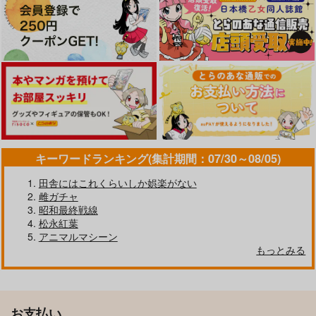
キーワードランキング(集計期間：07/30～08/05)
田舎にはこれくらいしか娯楽がない
雌ガチャ
昭和最終戦線
松永紅葉
アニマルマシーン
もっとみる
お支払い