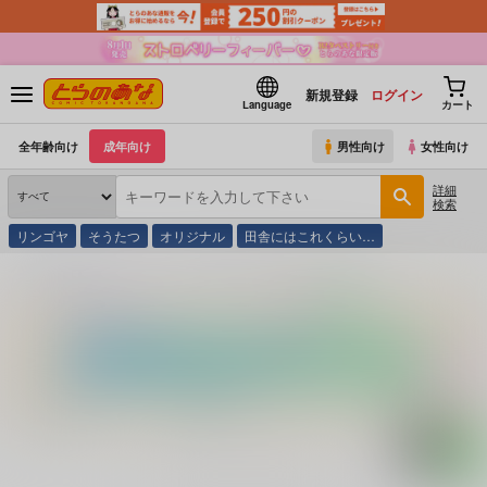
新規登録
ログイン
Language
カート
全年齢向け
成年向け
男性向け
女性向け
詳細
検索
リンゴヤ
そうたつ
オリジナル
田舎にはこれくらい…
とらのあな通販
コミック・ラノベ・書籍
よいこのクリスマス