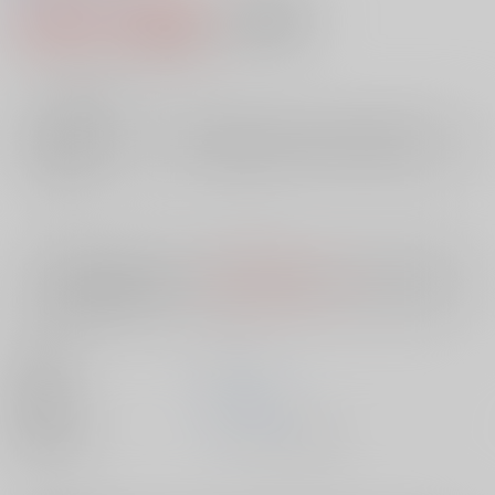
2,082円（税込）
AOCS
不可
18
通販ポイント：
pt獲得
？
╳
：在庫なし
店舗在庫
欲しいものリストに追加
入荷目安
10日
※ この商品は【配送方法】に
AOCS
は選択できません。
予めご了承の
上、ご注文ください。
出版社
ｺｱﾗﾌﾞｯ
発売日
1900/01/01
種別/サイズ
ムック - その他/ Ｂ６