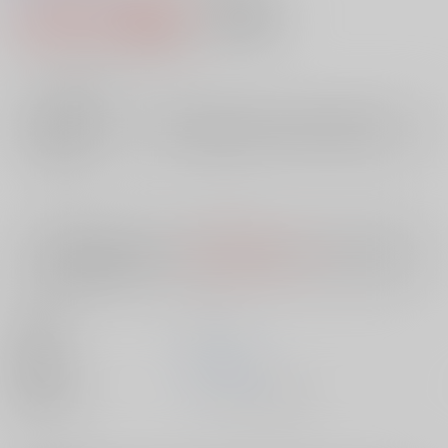
5,126円（税込）
AOCS
不可
46
通販ポイント：
pt獲得
？
╳
：在庫なし
店舗在庫
欲しいものリストに追加
入荷目安
10日
※ この商品は【配送方法】に
AOCS
は選択できません。
予めご了承の
上、ご注文ください。
出版社
ｺｱﾗﾌﾞｯ
発売日
1900/01/01
種別/サイズ
ムック - その他/ Ｂ６