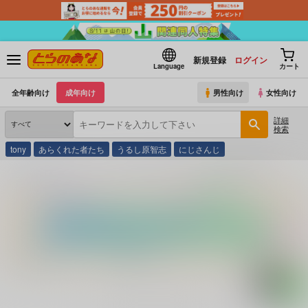
新規登録
ログイン
Language
カート
全年齢向け
成年向け
男性向け
女性向け
詳細
検索
tony
あらくれた者たち
うるし原智志
にじさんじ
とらのあな通販
コミック・ラノベ・書籍
パラグライダー講座 基礎編