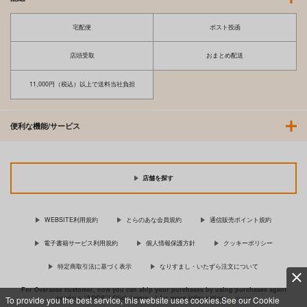
宅配便
ポスト投函
店頭受取
おまとめ配送
11,000円（税込）以上で送料当社負担
便利な機能/サービス
店舗を探す
WEBSITE利用規約
とらのあな会員規約
通信販売ポイント規約
電子書籍サービス利用規約
個人情報保護方針
クッキーポリシー
特定商取引法に基づく表示
なりすまし・いたずら注文について
For Overseas customer, now you can ship your purchases by using purchases agent
services “AOCS”! Click {more…} for more information …
more
To provide you the best service, this website uses cookies.See our Cookie