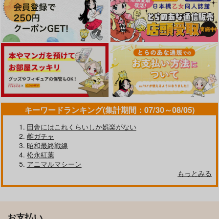
キーワードランキング(集計期間：07/30～08/05)
田舎にはこれくらいしか娯楽がない
雌ガチャ
昭和最終戦線
松永紅葉
アニマルマシーン
もっとみる
お支払い