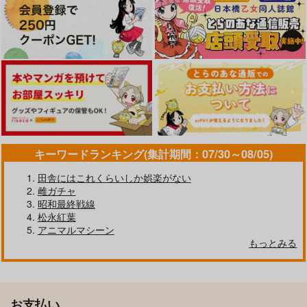
キーワードランキング(集計期間：07/30～08/05)
田舎にはこれくらいしか娯楽がない
雌ガチャ
昭和最終戦線
松永紅葉
アニマルマシーン
もっとみる
お支払い