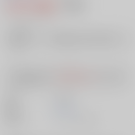
1,014円（税込）
AOCS
不可
9
通販ポイント：
pt獲得
？
╳
：在庫なし
店舗在庫
欲しいものリストに追加
入荷目安
10日
※ この商品は【配送方法】に
AOCS
は選択できません。
予めご了承の
上、ご注文ください。
出版社
笠倉出版社
発売日
1900/01/01
種別/サイズ
ムック - その他/ その他