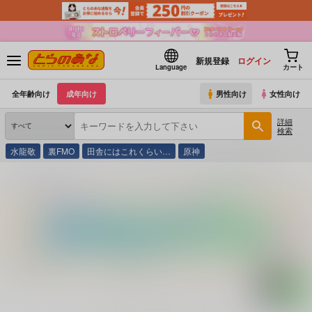
新規登録
ログイン
Language
カート
全年齢向け
成年向け
男性向け
女性向け
詳細
検索
水龍敬
裏FMO
田舎にはこれくらい…
原神
とらのあな通販
コミック・ラノベ・書籍
スイス／オ－ストリア旅する本