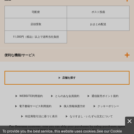
宅配便
ポスト投函
店頭受取
おまとめ配送
11,000円（税込）以上で送料当社負担
便利な機能/サービス
店舗を探す
WEBSITE利用規約
とらのあな会員規約
通信販売ポイント規約
電子書籍サービス利用規約
個人情報保護方針
クッキーポリシー
特定商取引法に基づく表示
なりすまし・いたずら注文について
For Overseas customer, now you can ship your purchases by using purchases agent
services “AOCS”! Click {more…} for more information …
more
To provide you the best service, this website uses cookies.See our Cookie