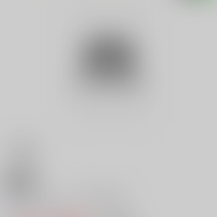
18禁
スイス／オ－ストリア旅する本
0
レビュー数
0