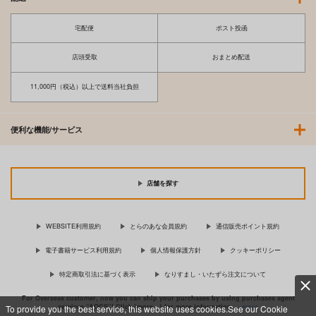
宅配便
ポスト投函
店頭受取
おまとめ配送
11,000円（税込）以上で送料当社負担
便利な機能/サービス
店舗を探す
WEBSITE利用規約
とらのあな会員規約
通信販売ポイント規約
電子書籍サービス利用規約
個人情報保護方針
クッキーポリシー
特定商取引法に基づく表示
なりすまし・いたずら注文について
For Overseas customer, now you can ship your purchases by using purchases agent
services “AOCS”! Click {more…} for more information …
more
To provide you the best service, this website uses cookies.See our Cookie