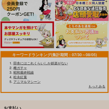
キーワードランキング(集計期間：07/30～08/05)
田舎にはこれくらいしか娯楽がない
雌ガチャ
昭和最終戦線
松永紅葉
アニマルマシーン
もっとみる
お支払い