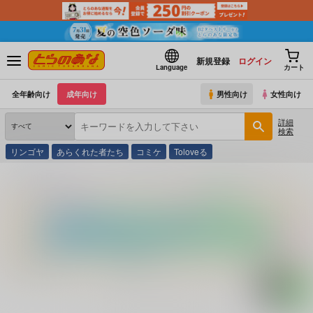
新規登録
ログイン
Language
カート
全年齢向け
成年向け
男性向け
女性向け
詳細
検索
リンゴヤ
あらくれた者たち
コミケ
Toloveる
とらのあな通販
コミック・ラノベ・書籍
ＦＤ ３．５インチ テレフォン