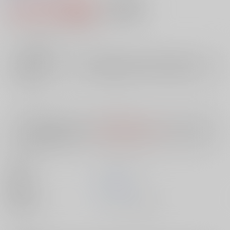
2,114円（税込）
AOCS
不可
19
通販ポイント：
pt獲得
？
╳
：在庫なし
店舗在庫
欲しいものリストに追加
入荷目安
10日
※ この商品は【配送方法】に
AOCS
は選択できません。
予めご了承の
上、ご注文ください。
出版社
メディアックス
発売日
1900/01/01
種別/サイズ
ムック - その他/ Ｂ５