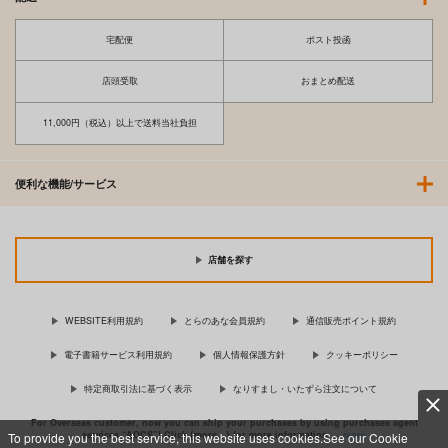
宅配便
ポスト投函
店頭受取
おまとめ配送
11,000円（税込）以上で送料当社負担
便利な機能/サービス
店舗を探す
WEBSITE利用規約
とらのあな会員規約
通信販売ポイント規約
電子書籍サービス利用規約
個人情報保護方針
クッキーポリシー
特定商取引法に基づく表示
なりすまし・いたずら注文について
For Overseas customer, now you can ship your purchases by using purchases agent
services “AOCS”! Click {more…} for more information …
more
To provide you the best service, this website uses cookies.See our Cookie