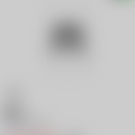
18禁
Ｖ 白衣の天使たち
0
レビュー数
0