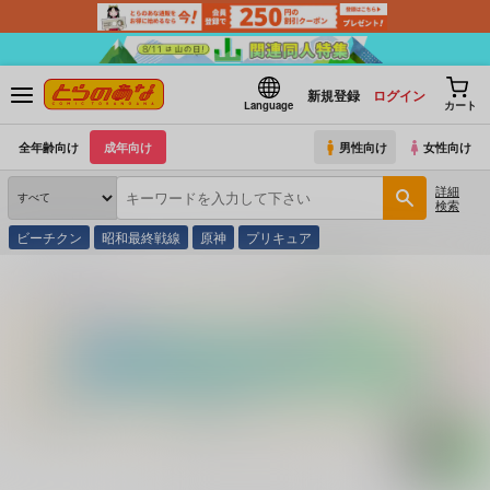
新規登録
ログイン
Language
カート
全年齢向け
成年向け
男性向け
女性向け
詳細
検索
ビーチクン
昭和最終戦線
原神
プリキュア
とらのあな通販
コミック・ラノベ・書籍
Ｖ 白衣の天使たち