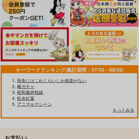
キーワードランキング(集計期間：07/30～08/05)
田舎にはこれくらいしか娯楽がない
雌ガチャ
昭和最終戦線
松永紅葉
アニマルマシーン
もっとみる
お支払い