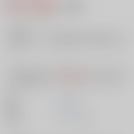
3,738円（税込）
AOCS
不可
33
通販ポイント：
pt獲得
？
╳
：在庫なし
店舗在庫
欲しいものリストに追加
入荷目安
10日
※ この商品は【配送方法】に
AOCS
は選択できません。
予めご了承の
上、ご注文ください。
出版社
メディアックス
発売日
1900/01/01
種別/サイズ
ムック - その他/ Ｂ６