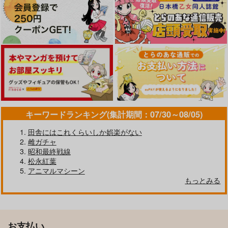
キーワードランキング(集計期間：07/30～08/05)
田舎にはこれくらいしか娯楽がない
雌ガチャ
昭和最終戦線
松永紅葉
アニマルマシーン
もっとみる
お支払い