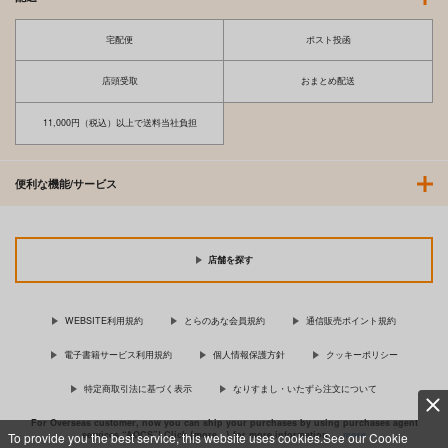
宅配便
ポスト投函
店頭受取
おまとめ配送
11,000円（税込）以上で送料当社負担
便利な機能/サービス
店舗を探す
WEBSITE利用規約
とらのあな会員規約
通信販売ポイント規約
電子書籍サービス利用規約
個人情報保護方針
クッキーポリシー
特定商取引法に基づく表示
なりすまし・いたずら注文について
For Overseas customer, now you can ship your purchases by using purchases agent
services “AOCS”! Click {more…} for more information …
more
To provide you the best service, this website uses cookies.See our Cookie