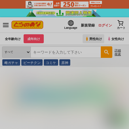
新規登録
ログイン
Language
カート
全年齢向け
成年向け
男性向け
女性向け
詳細
検索
雌ガチャ
ビーチクン
コミケ
原神
とらのあな通販
コミック・ラノベ・書籍
Ｖ マッド・エンジェルス