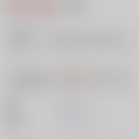
2,456円（税込）
AOCS
不可
22
通販ポイント：
pt獲得
？
╳
：在庫なし
店舗在庫
欲しいものリストに追加
入荷目安
10日
※ この商品は【配送方法】に
AOCS
は選択できません。
予めご了承の
上、ご注文ください。
出版社
メディアックス
発売日
1900/01/01
種別/サイズ
ムック - その他/ Ｂ６