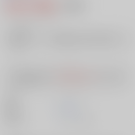
2,456円（税込）
AOCS
不可
22
通販ポイント：
pt獲得
？
╳
：在庫なし
店舗在庫
欲しいものリストに追加
入荷目安
10日
※ この商品は【配送方法】に
AOCS
は選択できません。
予めご了承の
上、ご注文ください。
出版社
メディアックス
発売日
1900/01/01
種別/サイズ
ムック - その他/ Ｂ６