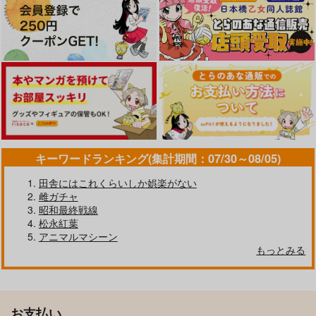
キーワードランキング(集計期間：07/30～08/05)
田舎にはこれくらいしか娯楽がない
雌ガチャ
昭和最終戦線
松永紅葉
アニマルマシーン
もっとみる
お支払い