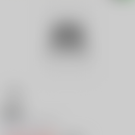
18禁
Ｖ ザ・セーラー服 ５
0
レビュー数
0