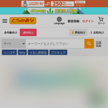
新規登録
ログイン
Language
カート
全年齢向け
成年向け
男性向け
女性向け
詳細
検索
リンゴヤ
tony
うるし原智志
プリキュア
とらのあな通販
コミック・ラノベ・書籍
Ｖ ザ・セーラー服 ５