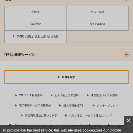
宅配便
ポスト投函
店頭受取
おまとめ配送
11,000円（税込）以上で送料当社負担
便利な機能/サービス
店舗を探す
WEBSITE利用規約
とらのあな会員規約
通信販売ポイント規約
電子書籍サービス利用規約
個人情報保護方針
クッキーポリシー
特定商取引法に基づく表示
なりすまし・いたずら注文について
For Overseas customer, now you can ship your purchases by using purchases agent
services “AOCS”! Click {more…} for more information …
more
To provide you the best service, this website uses cookies.See our Cookie