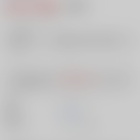
2,456円（税込）
AOCS
不可
22
通販ポイント：
pt獲得
？
╳
：在庫なし
店舗在庫
欲しいものリストに追加
入荷目安
10日
※ この商品は【配送方法】に
AOCS
は選択できません。
予めご了承の
上、ご注文ください。
出版社
メディアックス
発売日
1900/01/01
種別/サイズ
ムック - その他/ Ｂ６