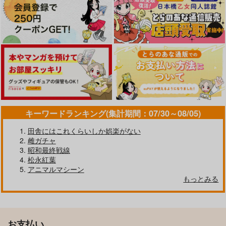
キーワードランキング(集計期間：07/30～08/05)
田舎にはこれくらいしか娯楽がない
雌ガチャ
昭和最終戦線
松永紅葉
アニマルマシーン
もっとみる
お支払い