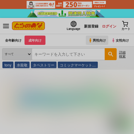
新規登録
ログイン
Language
カート
全年齢向け
成年向け
男性向け
女性向け
詳細
検索
tony
水龍敬
タペストリー
コミックマーケット…
とらのあな通販
コミック・ラノベ・書籍
Ｖ ハイ・スキン ２