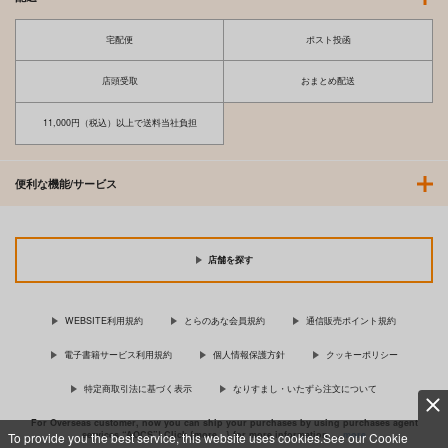
宅配便
ポスト投函
店頭受取
おまとめ配送
11,000円（税込）以上で送料当社負担
便利な機能/サービス
店舗を探す
WEBSITE利用規約
とらのあな会員規約
通信販売ポイント規約
電子書籍サービス利用規約
個人情報保護方針
クッキーポリシー
特定商取引法に基づく表示
なりすまし・いたずら注文について
For Overseas customer, now you can ship your purchases by using purchases agent
services “AOCS”! Click {more…} for more information …
more
To provide you the best service, this website uses cookies.See our Cookie