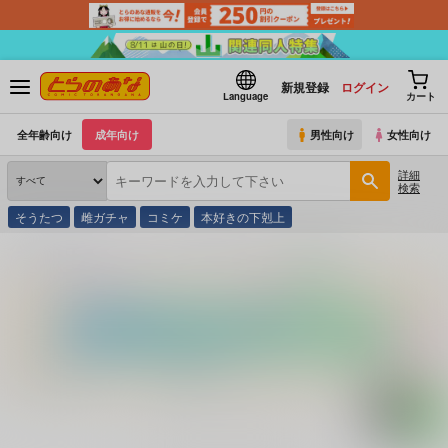
新規登録
ログイン
Language
カート
全年齢向け
成年向け
男性向け
女性向け
詳細
検索
そうたつ
雌ガチャ
コミケ
本好きの下剋上
とらのあな通販
コミック・ラノベ・書籍
ＬＯＶＥ ＧＡＭＥ