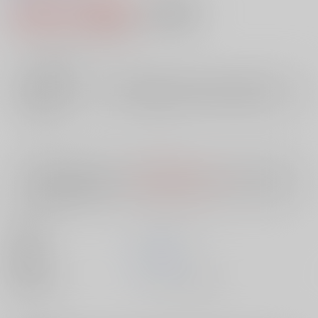
2,456円（税込）
AOCS
不可
22
通販ポイント：
pt獲得
？
╳
：在庫なし
店舗在庫
欲しいものリストに追加
入荷目安
10日
※ この商品は【配送方法】に
AOCS
は選択できません。
予めご了承の
上、ご注文ください。
出版社
メディアックス
発売日
1900/01/01
種別/サイズ
ムック - その他/ Ｂ６