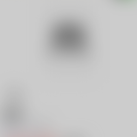
18禁
ＬＯＶＥ ＧＡＭＥ
0
レビュー数
0