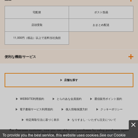
宅配便
ポスト投函
店頭受取
おまとめ配送
11,000円（税込）以上で送料当社負担
便利な機能/サービス
店舗を探す
WEBSITE利用規約
とらのあな会員規約
通信販売ポイント規約
電子書籍サービス利用規約
個人情報保護方針
クッキーポリシー
特定商取引法に基づく表示
なりすまし・いたずら注文について
For Overseas customer, now you can ship your purchases by using purchases agent
services “AOCS”! Click {more…} for more information …
more
To provide you the best service, this website uses cookies.See our Cookie