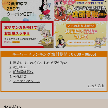
キーワードランキング(集計期間：07/30～08/05)
田舎にはこれくらいしか娯楽がない
雌ガチャ
昭和最終戦線
松永紅葉
アニマルマシーン
もっとみる
お支払い