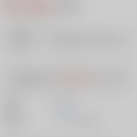
930円（税込）
AOCS
不可
8
通販ポイント：
pt獲得
？
╳
：在庫なし
店舗在庫
欲しいものリストに追加
入荷目安
10日
※ この商品は【配送方法】に
AOCS
は選択できません。
予めご了承の
上、ご注文ください。
出版社
東京三世社
発売日
1900/01/01
種別/サイズ
ムック - その他/ 新書版