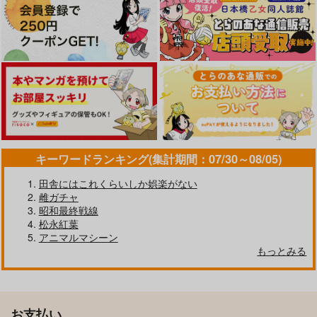
キーワードランキング(集計期間：07/30～08/05)
田舎にはこれくらいしか娯楽がない
雌ガチャ
昭和最終戦線
松永紅葉
アニマルマシーン
もっとみる
お支払い