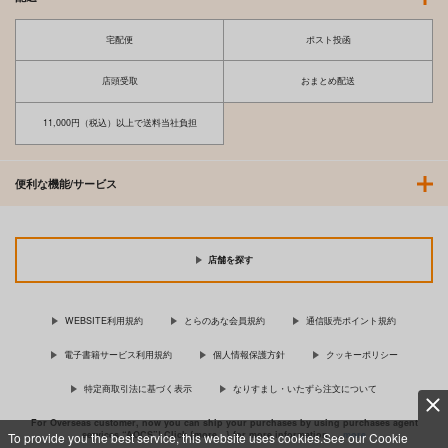
宅配便
ポスト投函
店頭受取
おまとめ配送
11,000円（税込）以上で送料当社負担
便利な機能/サービス
店舗を探す
WEBSITE利用規約
とらのあな会員規約
通信販売ポイント規約
電子書籍サービス利用規約
個人情報保護方針
クッキーポリシー
特定商取引法に基づく表示
なりすまし・いたずら注文について
For Overseas customer, now you can ship your purchases by using purchases agent
services “AOCS”! Click {more…} for more information …
more
To provide you the best service, this website uses cookies.See our Cookie