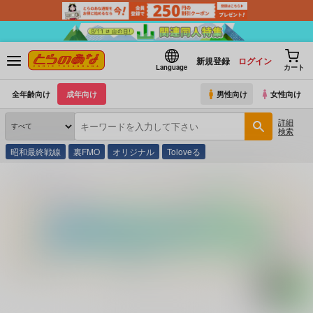
新規登録
ログイン
Language
カート
全年齢向け
成年向け
男性向け
女性向け
詳細
検索
昭和最終戦線
裏FMO
オリジナル
Toloveる
とらのあな通販
コミック・ラノベ・書籍
モグリでタレント２０年ナハ、ナ