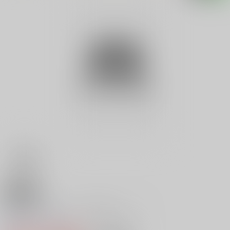
18禁
モグリでタレント２０年ナハ、ナ
0
レビュー数
0