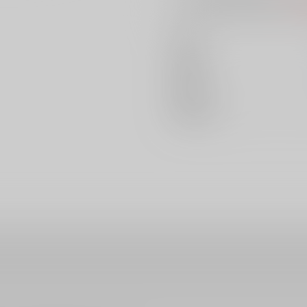
AOC
著者
出版社
発売日
種別/サイズ