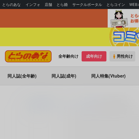
とらのあな
インフォ
店舗
とら婚
サークルポータル
とらコイン
WE
全年齢向け
成年向け
男性向け
同人誌(全年齢)
同人誌(成年)
同人特集(Vtuber)
とらのあな通販
コミック・ラノベ・書籍
テキヤのマネー学