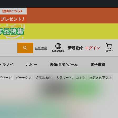
新規登録
ログイン
詳細
検索
Language
カート
・ラノベ
ホビー
映像/音楽/ゲーム
電子書籍
昇ワード:
ビーチクン
遠海はるか
人気ワード:
コミケ
本好きの下剋上
ポストする
LINEで送る