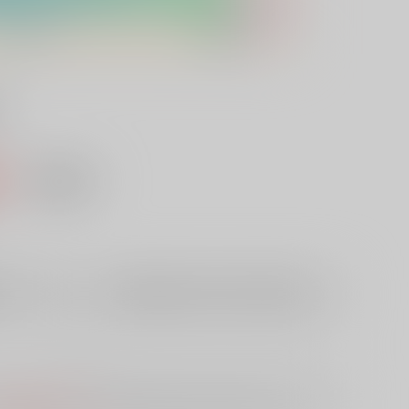
込）
AOCS
不可
欲しいものリストに追加
10日
予めご了承の上、ご注文ください。