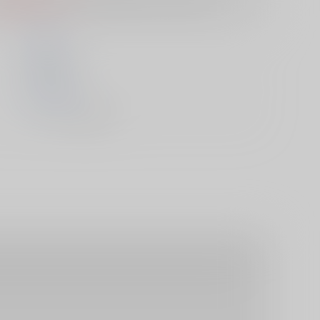
S
は選択できません。
高橋 豊
東京三世社
1900/01/01
ムック - その他/ Ｂ６