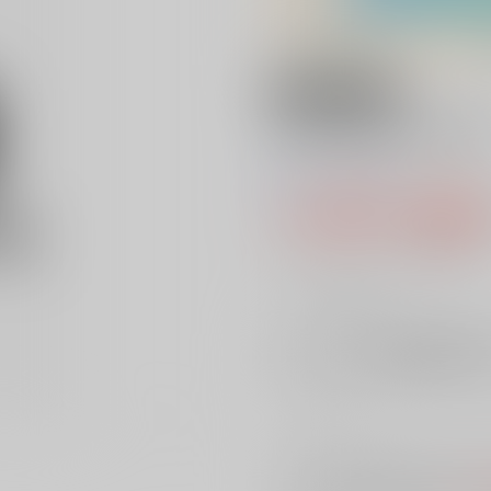
18禁
テキヤのマネー学
0
レビュー数
0
1,100円（税
10
通販ポイント：
pt獲得
？
╳
：在庫なし
店舗在庫
を確認
入荷目安
※ この商品は【配送方法】に