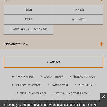
宅配便
ポスト投函
店頭受取
おまとめ配送
11,000円（税込）以上で送料当社負担
便利な機能/サービス
店舗を探す
WEBSITE利用規約
とらのあな会員規約
通信販売ポイント規約
電子書籍サービス利用規約
個人情報保護方針
クッキーポリシー
特定商取引法に基づく表示
なりすまし・いたずら注文について
For Overseas customer, now you can ship your purchases by using purchases agent
services “AOCS”! Click {more…} for more information …
more
To provide you the best service, this website uses cookies.See our Cookie