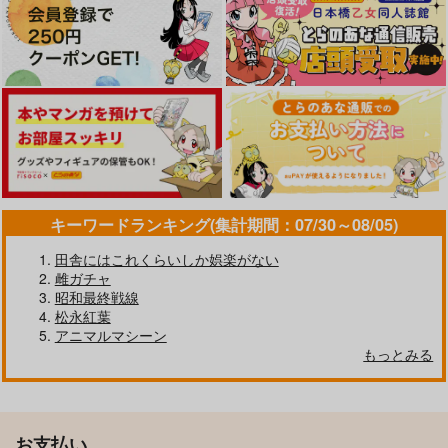
キーワードランキング(集計期間：07/30～08/05)
田舎にはこれくらいしか娯楽がない
雌ガチャ
昭和最終戦線
松永紅葉
アニマルマシーン
もっとみる
お支払い