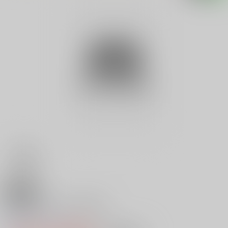
18禁
浅田次郎ルリ色人生講座
0
レビュー数
0