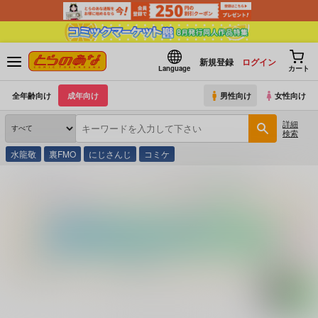
新規登録
ログイン
Language
カート
全年齢向け
成年向け
男性向け
女性向け
詳細
検索
水龍敬
裏FMO
にじさんじ
コミケ
とらのあな通販
コミック・ラノベ・書籍
浅田次郎ルリ色人生講座