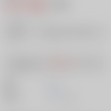
1,257円（税込）
AOCS
不可
11
通販ポイント：
pt獲得
？
╳
：在庫なし
店舗在庫
欲しいものリストに追加
入荷目安
10日
※ この商品は【配送方法】に
AOCS
は選択できません。
予めご了承の
上、ご注文ください。
出版社
ｺｱﾗﾌﾞｯ
発売日
1900/01/01
種別/サイズ
ムック - その他/ Ｂ６