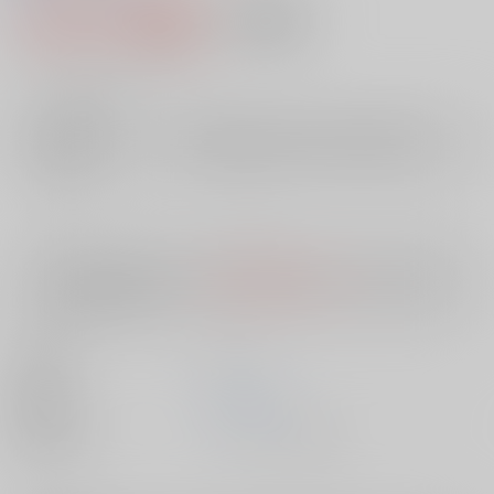
1,047円（税込）
AOCS
不可
9
通販ポイント：
pt獲得
？
╳
：在庫なし
店舗在庫
欲しいものリストに追加
入荷目安
10日
※ この商品は【配送方法】に
AOCS
は選択できません。
予めご了承の
上、ご注文ください。
出版社
ｺｱﾗﾌﾞｯ
発売日
1900/01/01
種別/サイズ
ムック - その他/ Ｂ６