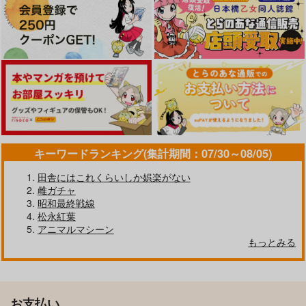
キーワードランキング(集計期間：07/30～08/05)
田舎にはこれくらいしか娯楽がない
雌ガチャ
昭和最終戦線
松永紅葉
アニマルマシーン
もっとみる
お支払い