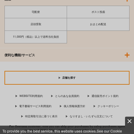
宅配便
ポスト投函
店頭受取
おまとめ配送
11,000円（税込）以上で送料当社負担
便利な機能/サービス
店舗を探す
WEBSITE利用規約
とらのあな会員規約
通信販売ポイント規約
電子書籍サービス利用規約
個人情報保護方針
クッキーポリシー
特定商取引法に基づく表示
なりすまし・いたずら注文について
For Overseas customer, now you can ship your purchases by using purchases agent
services “AOCS”! Click {more…} for more information …
more
To provide you the best service, this website uses cookies.See our Cookie