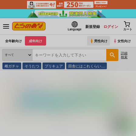
新規登録
ログイン
Language
カート
全年齢向け
成年向け
男性向け
女性向け
詳細
検索
雌ガチャ
そうたつ
プリキュア
田舎にはこれくらい…
とらのあな通販
コミック・ラノベ・書籍
脳から万病を癒すマロー