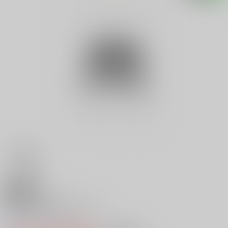
18禁
脳から万病を癒すマロー
0
レビュー数
0