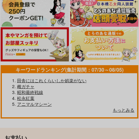
キーワードランキング(集計期間：07/30～08/05)
田舎にはこれくらいしか娯楽がない
雌ガチャ
昭和最終戦線
松永紅葉
アニマルマシーン
もっとみる
お支払い