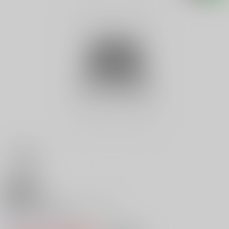
18禁
旅行・地理ものしりクイズ
0
レビュー数
0