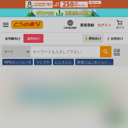
新規登録
ログイン
Language
カート
全年齢向け
成年向け
男性向け
女性向け
詳細
検索
RPGカンパニー2
リンゴヤ
にじさんじ
田舎にはこれくらい…
とらのあな通販
コミック・ラノベ・書籍
旅行・地理ものしりクイズ