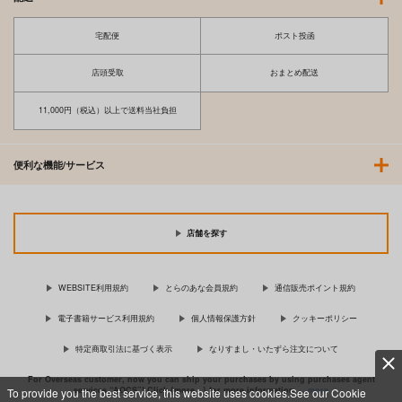
宅配便
ポスト投函
店頭受取
おまとめ配送
11,000円（税込）以上で送料当社負担
便利な機能/サービス
店舗を探す
WEBSITE利用規約
とらのあな会員規約
通信販売ポイント規約
電子書籍サービス利用規約
個人情報保護方針
クッキーポリシー
特定商取引法に基づく表示
なりすまし・いたずら注文について
For Overseas customer, now you can ship your purchases by using purchases agent
services “AOCS”! Click {more…} for more information …
more
To provide you the best service, this website uses cookies.See our Cookie