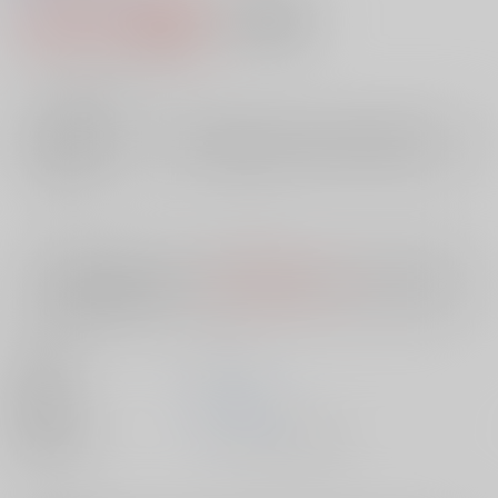
1,047円（税込）
AOCS
不可
9
通販ポイント：
pt獲得
？
╳
：在庫なし
店舗在庫
欲しいものリストに追加
入荷目安
10日
※ この商品は【配送方法】に
AOCS
は選択できません。
予めご了承の
上、ご注文ください。
出版社
ｺｱﾗﾌﾞｯ
発売日
1900/01/01
種別/サイズ
ムック - その他/ 小Ｂ６