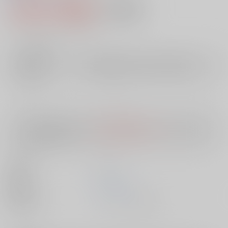
1,495円（税込）
AOCS
不可
13
通販ポイント：
pt獲得
？
╳
：在庫なし
店舗在庫
欲しいものリストに追加
入荷目安
10日
※ この商品は【配送方法】に
AOCS
は選択できません。
予めご了承の
上、ご注文ください。
出版社
ｺｱﾗﾌﾞｯ
発売日
1900/01/01
種別/サイズ
ムック - その他/ Ｂ６