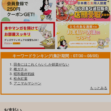
キーワードランキング(集計期間：07/30～08/05)
田舎にはこれくらいしか娯楽がない
雌ガチャ
昭和最終戦線
松永紅葉
アニマルマシーン
もっとみる
お支払い