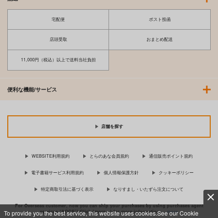
宅配便
ポスト投函
店頭受取
おまとめ配送
11,000円（税込）以上で送料当社負担
便利な機能/サービス
店舗を探す
WEBSITE利用規約
とらのあな会員規約
通信販売ポイント規約
電子書籍サービス利用規約
個人情報保護方針
クッキーポリシー
特定商取引法に基づく表示
なりすまし・いたずら注文について
For Overseas customer, now you can ship your purchases by using purchases agent
services “AOCS”! Click {more…} for more information …
more
To provide you the best service, this website uses cookies.See our Cookie