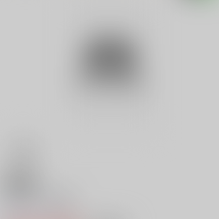
18禁
ヤングＯＬ常識集
0
レビュー数
0