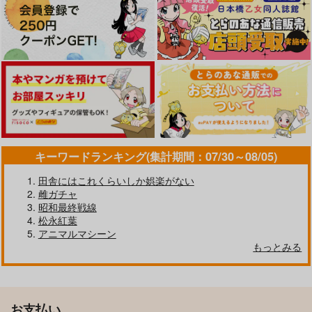
キーワードランキング(集計期間：07/30～08/05)
田舎にはこれくらいしか娯楽がない
雌ガチャ
昭和最終戦線
松永紅葉
アニマルマシーン
もっとみる
お支払い