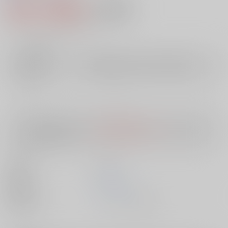
993円（税込）
AOCS
不可
9
通販ポイント：
pt獲得
？
╳
：在庫なし
店舗在庫
欲しいものリストに追加
入荷目安
10日
※ この商品は【配送方法】に
AOCS
は選択できません。
予めご了承の
上、ご注文ください。
出版社
芳文社
発売日
1900/01/01
種別/サイズ
ムック - その他/ Ｂ６