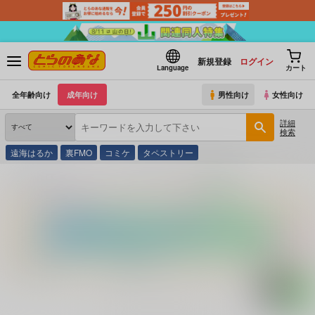
新規登録
ログイン
Language
カート
全年齢向け
成年向け
男性向け
女性向け
詳細
検索
遠海はるか
裏FMO
コミケ
タペストリー
とらのあな通販
コミック・ラノベ・書籍
ヤングＯＬ常識集