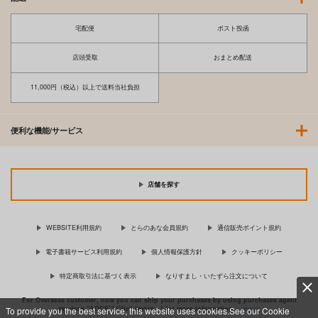
宅配便
ポスト投函
店頭受取
おまとめ配送
11,000円（税込）以上で送料当社負担
便利な機能/サービス
店舗を探す
WEBSITE利用規約
とらのあな会員規約
通信販売ポイント規約
電子書籍サービス利用規約
個人情報保護方針
クッキーポリシー
特定商取引法に基づく表示
なりすまし・いたずら注文について
For Overseas customer, now you can ship your purchases by using purchases agent
services “AOCS”! Click {more…} for more information …
more
To provide you the best service, this website uses cookies.See our Cookie