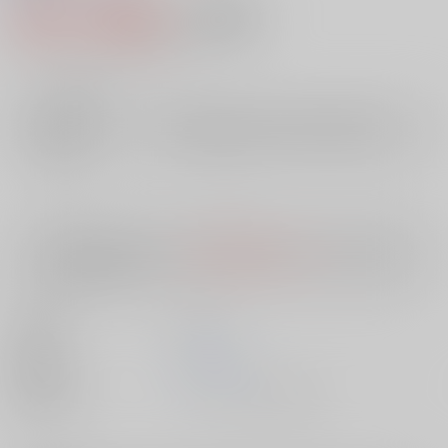
939円（税込）
AOCS
不可
8
通販ポイント：
pt獲得
？
╳
：在庫なし
店舗在庫
欲しいものリストに追加
入荷目安
10日
※ この商品は【配送方法】に
AOCS
は選択できません。
予めご了承の
上、ご注文ください。
出版社
芳文社
発売日
1900/01/01
種別/サイズ
ムック - その他/ その他