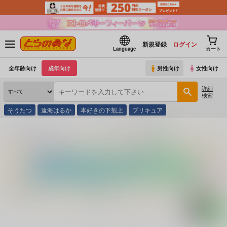
新規登録
ログイン
Language
カート
全年齢向け
成年向け
男性向け
女性向け
詳細
検索
そうたつ
遠海はるか
本好きの下剋上
プリキュア
とらのあな通販
コミック・ラノベ・書籍
麻雀ものしり事典