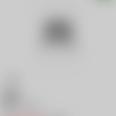
18禁
麻雀ものしり事典
0
レビュー数
0