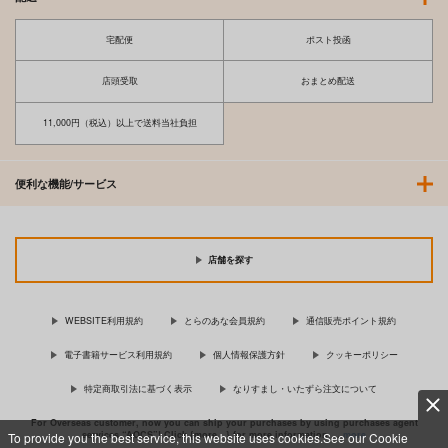
宅配便
ポスト投函
店頭受取
おまとめ配送
11,000円（税込）以上で送料当社負担
便利な機能/サービス
店舗を探す
WEBSITE利用規約
とらのあな会員規約
通信販売ポイント規約
電子書籍サービス利用規約
個人情報保護方針
クッキーポリシー
特定商取引法に基づく表示
なりすまし・いたずら注文について
For Overseas customer, now you can ship your purchases by using purchases agent
services “AOCS”! Click {more…} for more information …
more
To provide you the best service, this website uses cookies.See our Cookie