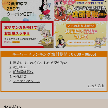
キーワードランキング(集計期間：07/30～08/05)
田舎にはこれくらいしか娯楽がない
雌ガチャ
昭和最終戦線
松永紅葉
アニマルマシーン
もっとみる
お支払い