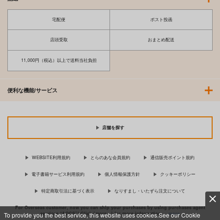
宅配便
ポスト投函
店頭受取
おまとめ配送
11,000円（税込）以上で送料当社負担
便利な機能/サービス
店舗を探す
WEBSITE利用規約
とらのあな会員規約
通信販売ポイント規約
電子書籍サービス利用規約
個人情報保護方針
クッキーポリシー
特定商取引法に基づく表示
なりすまし・いたずら注文について
For Overseas customer, now you can ship your purchases by using purchases agent
services “AOCS”! Click {more…} for more information …
more
To provide you the best service, this website uses cookies.See our Cookie