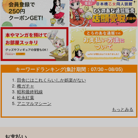
キーワードランキング(集計期間：07/30～08/05)
田舎にはこれくらいしか娯楽がない
雌ガチャ
昭和最終戦線
松永紅葉
アニマルマシーン
もっとみる
お支払い