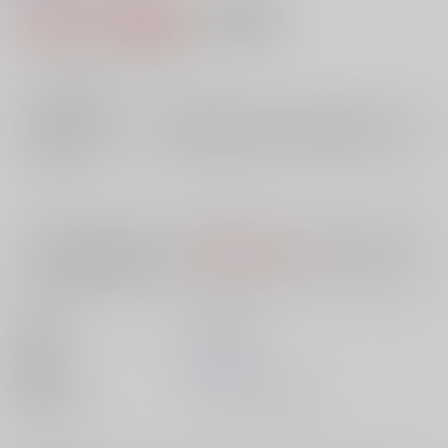
3,740円（税込）
AOCS
不可
34
通販ポイント：
pt獲得
？
╳
：在庫なし
店舗在庫
欲しいものリストに追加
入荷目安
10日
※ この商品は【配送方法】に
AOCS
は選択できません。
予めご了承の
上、ご注文ください。
出版社
笠倉出版社
発売日
1900/01/01
種別/サイズ
ムック - その他/ Ｂ６