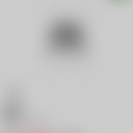
18禁
高級オバサマですよ
0
レビュー数
0