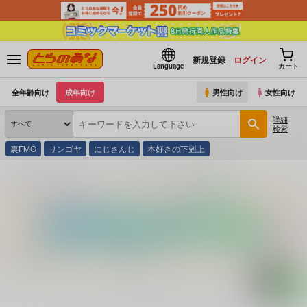
新規登録
ログイン
Language
カート
全年齢向け
成年向け
男性向け
女性向け
詳細
検索
裏FMO
リンゴヤ
にじさんじ
本好きの下剋上
とらのあな通販
コミック・ラノベ・書籍
高級オバサマですよ