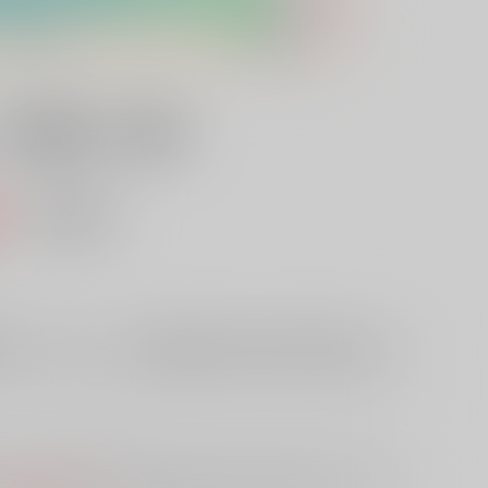
マ濃縮２０連発
込）
AOCS
不可
欲しいものリストに追加
10日
予めご了承の上、ご注文ください。