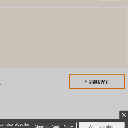
店舗を探す
て
can also refuse the
Check our Cookie Policy
Agree and close