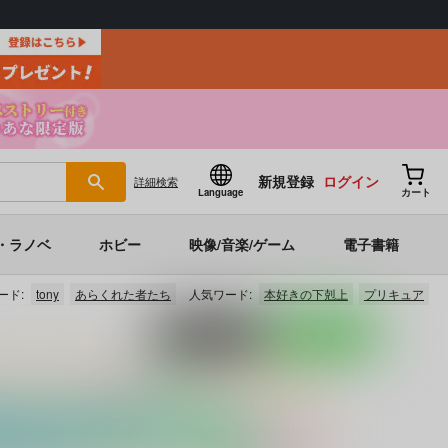
新規登録
ログイン
詳細
検索
Language
カート
・ラノベ
ホビー
映像/音楽/ゲーム
電子書籍
ード:
tony
あらくれた者たち
人気ワード:
本好きの下剋上
プリキュア
ポストする
LINEで送る