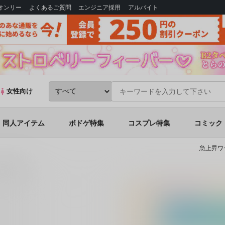
Bオンリー
よくあるご質問
エンジニア採用
アルバイト
女性向け
同人アイテム
ボドゲ特集
コスプレ特集
コミック
急上昇ワ
縮２０連発