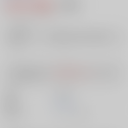
3,740円（税込）
AOCS
不可
34
通販ポイント：
pt獲得
？
╳
：在庫なし
店舗在庫
欲しいものリストに追加
入荷目安
10日
※ この商品は【配送方法】に
AOCS
は選択できません。
予めご了承の
上、ご注文ください。
出版社
笠倉出版社
発売日
1900/01/01
種別/サイズ
ムック - その他/ Ｂ６