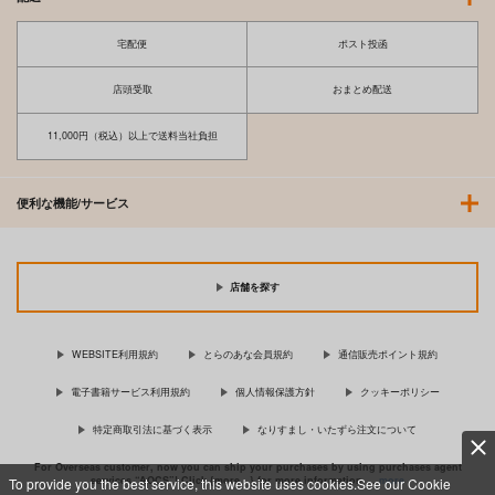
宅配便
ポスト投函
店頭受取
おまとめ配送
11,000円（税込）以上で送料当社負担
便利な機能/サービス
店舗を探す
WEBSITE利用規約
とらのあな会員規約
通信販売ポイント規約
電子書籍サービス利用規約
個人情報保護方針
クッキーポリシー
特定商取引法に基づく表示
なりすまし・いたずら注文について
For Overseas customer, now you can ship your purchases by using purchases agent
services “AOCS”! Click {more…} for more information …
more
To provide you the best service, this website uses cookies.See our Cookie