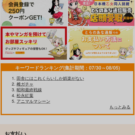
キーワードランキング(集計期間：07/30～08/05)
田舎にはこれくらいしか娯楽がない
雌ガチャ
昭和最終戦線
松永紅葉
アニマルマシーン
もっとみる
お支払い