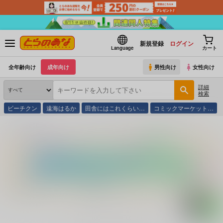
新規登録
ログイン
Language
カート
全年齢向け
成年向け
男性向け
女性向け
詳細
検索
ビーチクン
遠海はるか
田舎にはこれくらい…
コミックマーケット…
とらのあな通販
コミック・ラノベ・書籍
Ｖ ザ・ファック・ファック・フ