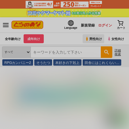
新規登録
ログイン
Language
カート
全年齢向け
成年向け
男性向け
女性向け
詳細
検索
RPGカンパニー2
そうたつ
本好きの下剋上
田舎にはこれくらい…
とらのあな通販
コミック・ラノベ・書籍
Ｖ 桃尻大制服 ２