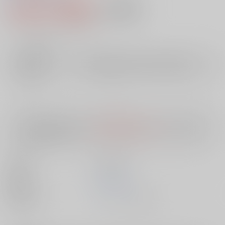
3,300円（税込）
AOCS
不可
30
通販ポイント：
pt獲得
？
╳
：在庫なし
店舗在庫
欲しいものリストに追加
入荷目安
10日
※ この商品は【配送方法】に
AOCS
は選択できません。
予めご了承の
上、ご注文ください。
出版社
笠倉出版社
発売日
1900/01/01
種別/サイズ
ムック - その他/ Ｂ６