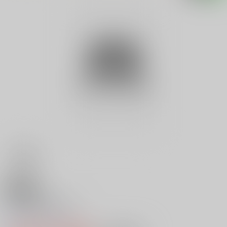
18禁
Ｖ 桃尻大制服 ２
0
レビュー数
0