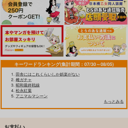
キーワードランキング(集計期間：07/30～08/05)
田舎にはこれくらいしか娯楽がない
雌ガチャ
昭和最終戦線
松永紅葉
アニマルマシーン
もっとみる
お支払い