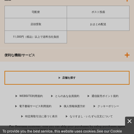
宅配便
ポスト投函
店頭受取
おまとめ配送
11,000円（税込）以上で送料当社負担
便利な機能/サービス
店舗を探す
WEBSITE利用規約
とらのあな会員規約
通信販売ポイント規約
電子書籍サービス利用規約
個人情報保護方針
クッキーポリシー
特定商取引法に基づく表示
なりすまし・いたずら注文について
For Overseas customer, now you can ship your purchases by using purchases agent
services “AOCS”! Click {more…} for more information …
more
To provide you the best service, this website uses cookies.See our Cookie