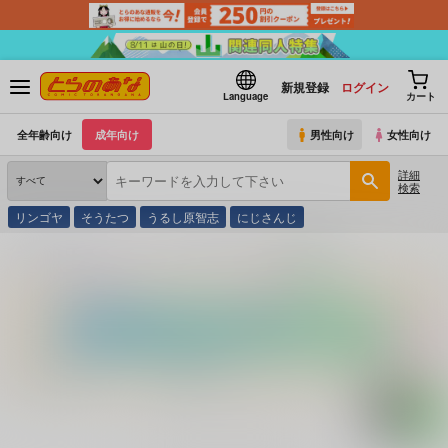
新規登録
ログイン
Language
カート
全年齢向け
成年向け
男性向け
女性向け
詳細
検索
リンゴヤ
そうたつ
うるし原智志
にじさんじ
とらのあな通販
コミック・ラノベ・書籍
Ｖ 元祖おかみさん