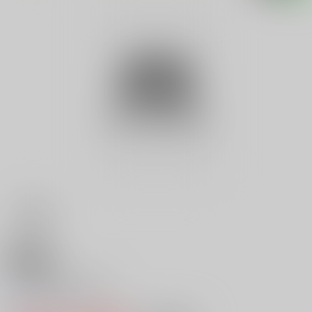
18禁
Ｖ 元祖おかみさん
0
レビュー数
0