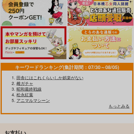
キーワードランキング(集計期間：07/30～08/05)
田舎にはこれくらいしか娯楽がない
雌ガチャ
昭和最終戦線
松永紅葉
アニマルマシーン
もっとみる
お支払い