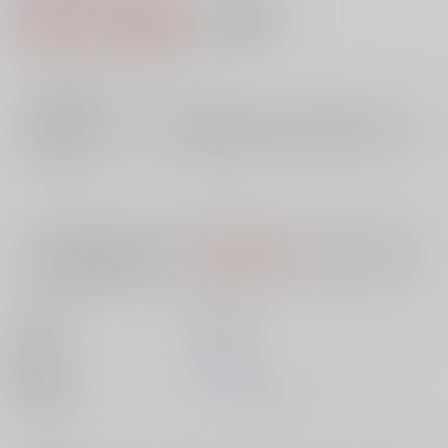
4,059円（税込）
AOCS
不可
36
通販ポイント：
pt獲得
？
╳
：在庫なし
店舗在庫
欲しいものリストに追加
入荷目安
10日
※ この商品は【配送方法】に
AOCS
は選択できません。
予めご了承の
上、ご注文ください。
出版社
笠倉出版社
発売日
1900/01/01
種別/サイズ
ムック - その他/ Ｂ６