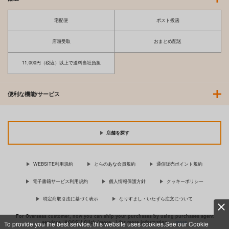
宅配便
ポスト投函
店頭受取
おまとめ配送
11,000円（税込）以上で送料当社負担
便利な機能/サービス
店舗を探す
WEBSITE利用規約
とらのあな会員規約
通信販売ポイント規約
電子書籍サービス利用規約
個人情報保護方針
クッキーポリシー
特定商取引法に基づく表示
なりすまし・いたずら注文について
For Overseas customer, now you can ship your purchases by using purchases agent
services “AOCS”! Click {more…} for more information …
more
To provide you the best service, this website uses cookies.See our Cookie