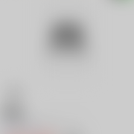
18禁
Ｒ 実録レ○プシリーズ １ た
0
レビュー数
0