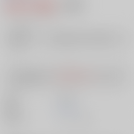
2,200円（税込）
AOCS
不可
20
通販ポイント：
pt獲得
？
╳
：在庫なし
店舗在庫
欲しいものリストに追加
入荷目安
10日
※ この商品は【配送方法】に
AOCS
は選択できません。
予めご了承の
上、ご注文ください。
出版社
笠倉出版社
発売日
1900/01/01
種別/サイズ
ムック - その他/ Ａ４