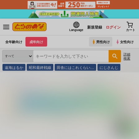
新規登録
ログイン
Language
カート
全年齢向け
成年向け
男性向け
女性向け
詳細
検索
遠海はるか
昭和最終戦線
田舎にはこれくらい…
にじさんじ
とらのあな通販
コミック・ラノベ・書籍
Ｒ 実録レ○プシリーズ １ た