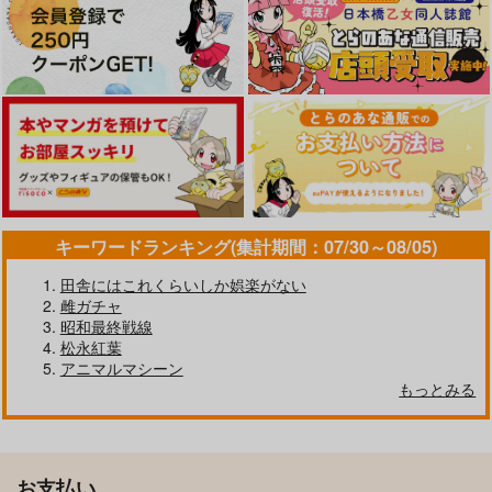
キーワードランキング(集計期間：07/30～08/05)
田舎にはこれくらいしか娯楽がない
雌ガチャ
昭和最終戦線
松永紅葉
アニマルマシーン
もっとみる
お支払い