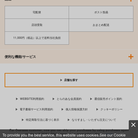
宅配便
ポスト投函
店頭受取
おまとめ配送
11,000円（税込）以上で送料当社負担
便利な機能/サービス
店舗を探す
WEBSITE利用規約
とらのあな会員規約
通信販売ポイント規約
電子書籍サービス利用規約
個人情報保護方針
クッキーポリシー
特定商取引法に基づく表示
なりすまし・いたずら注文について
For Overseas customer, now you can ship your purchases by using purchases agent
services “AOCS”! Click {more…} for more information …
more
To provide you the best service, this website uses cookies.See our Cookie